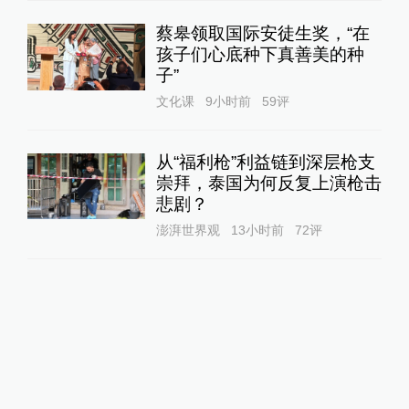
蔡皋领取国际安徒生奖，“在
孩子们心底种下真善美的种
子”
文化课
9小时前
59
评
从“福利枪”利益链到深层枪支
崇拜，泰国为何反复上演枪击
悲剧？
澎湃世界观
13小时前
72
评