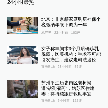
24小时最热
北京：非京籍家庭购房社保个
税缴纳年限下调为一年
地产界
23小时前
103
评
女子称丰胸术9个月后确诊乳
腺癌，医美机构：手术不可能
引发癌症，建议走司法途径
直击现场
23小时前
59
评
苏州平江历史街区老树疑
遭“钻孔灌药”，姑苏区住建
委：将持续跟进救助事宜
直击现场
9小时前
122
评