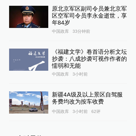
原北京军区副司令员兼北京军
区空军司令员李永金逝世，享
年84岁
中国政库
33分钟前
《福建文学》卷首语分析文坛
抄袭：八成抄袭可视作作者的
懦弱和无能
中国政库
3小时前
新疆4A级及以上景区自驾服
务费均改为按车收费
中国政库
3小时前
62
评