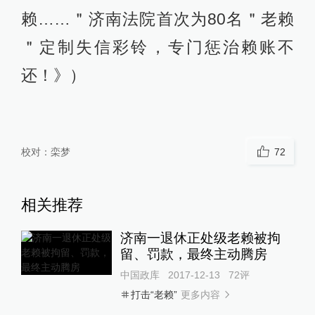
赖……＂济南法院首次为80名＂老赖
＂定制失信彩铃，专门惩治赖账不
还！》）
校对：
栾梦
72
相关推荐
济南一退休正处级老赖被拘
留、罚款，最终主动腾房
中国政库
2017-12-13
72
评
更多内容
打击“老赖”