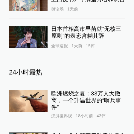
舆论场
1天前
日本首相高市早苗就“无核三
原则”的表态含糊其辞
全球速报
1天前
15
评
24小时最热
欧洲燃烧之夏：33万人大撤
离，一个升温世界的“哨兵事
件”
澎湃世界观
18小时前
43
评