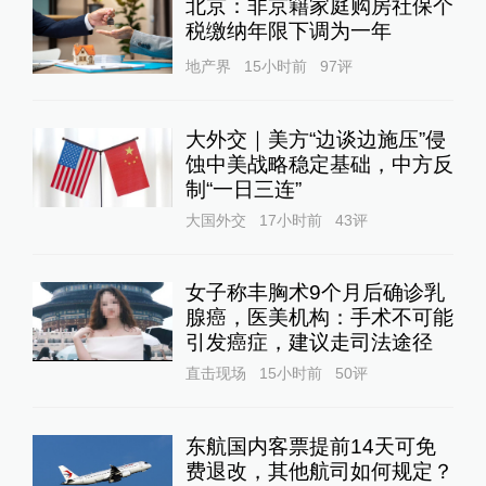
北京：非京籍家庭购房社保个
税缴纳年限下调为一年
地产界
15小时前
97
评
大外交｜美方“边谈边施压”侵
蚀中美战略稳定基础，中方反
制“一日三连”
大国外交
17小时前
43
评
女子称丰胸术9个月后确诊乳
腺癌，医美机构：手术不可能
引发癌症，建议走司法途径
直击现场
15小时前
50
评
东航国内客票提前14天可免
费退改，其他航司如何规定？