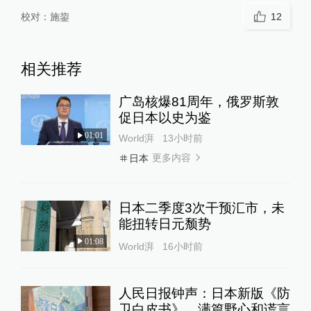
校对：
施鋆
12
相关推荐
广岛核爆81周年，俄罗斯敦
促日本以史为鉴
01:01
World湃
13小时前
更多内容
日本
日本二季度3次干预汇市，未
能扭转日元颓势
01:08
World湃
16小时前
人民日报钟声：日本新版《防
卫白皮书》，满篇野心和谎言