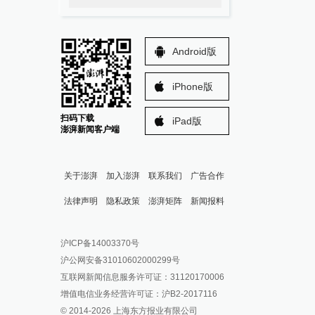
Android版
iPhone版
扫码下载
iPad版
澎湃新闻客户端
关于澎湃
加入澎湃
联系我们
广告合作
法律声明
隐私政策
澎湃矩阵
新闻报料
报料热线: 021-962866
澎湃新闻微博
沪ICP备14003370号
报料邮箱: news@thepaper.cn
澎湃新闻公众号
沪公网安备31010602000299号
澎湃新闻抖音号
互联网新闻信息服务许可证：31120170006
派生万物开放平台
增值电信业务经营许可证：沪B2-2017116
© 2014-
2026
上海东方报业有限公司
IP SHANGHAI