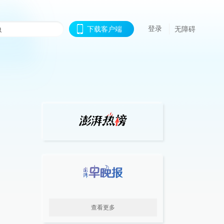
登录
下载客户端
无障碍
查看更多