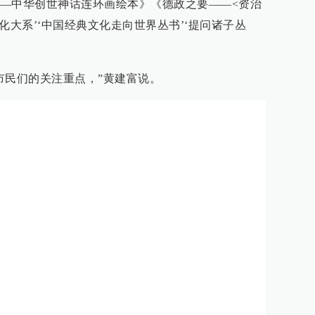
—中华创世神话连环画绘本》《德政之要——<资治
化大系’‘中国经典文化走向世界丛书’‘提问诸子丛
市民们的关注重点，”黄建富说。