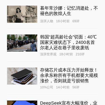
暮年常沙娜：记忆消逝处，不
褪色的敦煌人生
澎湃人物
18小时前
69
评
韩国“超高龄社会”切面：40℃
国家灾难状态下，2400名首
尔老人还在巷子里收废纸
澎湃世界观
18小时前
210
评
存储芯片成本压力开始释放！
余承东称所有手机都要大规模
涨价，否则就是亏损销售
10%公司
14小时前
56
评
DeepSeek宣布大幅涨价，业