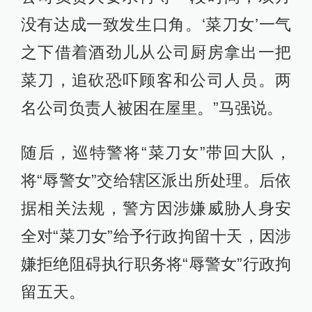
没有达成一致发生口角。‘菜刀女’一气
之下借着酒劲儿从公司厨房拿出一把
菜刀，追砍恐吓顾客和公司人员。两
名公司负责人被困在屋里。”马强说。
随后，巡特警将“菜刀女”带回大队，
将“辱警女”交给辖区派出所处理。后依
据相关法规，警方因涉嫌威胁人身安
全对“菜刀女”给予行政拘留十天，因涉
嫌拒绝阻碍执行职务将“辱警女”行政拘
留五天。