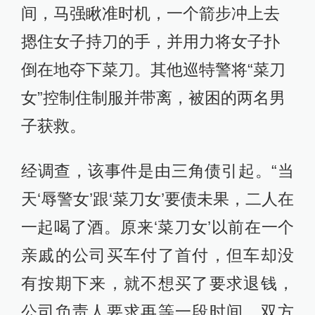
间，马强瞅准时机，一个箭步冲上去
摁住女子持刀的手，并用力将女子扑
倒在地夺下菜刀。其他巡特警将“菜刀
女”控制住制服并带离，被困的两名男
子获救。
经调查，该事件是由三角债引起。“当
天‘辱警女’跟‘菜刀女’要债未果，二人在
一起喝了酒。原来‘菜刀女’以前在一个
亲戚的公司买车付了首付，但车却没
有按期下来，就不想买了要求退钱，
公司负责人要求再等一段时间，双方