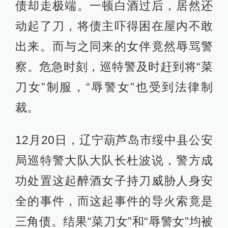
债却走极端。一顿白酒过后，居然还
动起了刀，将债主吓得困在屋内不敢
出来。而与之同来的女伴竟然辱骂警
察。危急时刻，巡特警及时赶到将“菜
刀女”制服，“辱警女”也受到法律制
裁。
12月20日，辽宁葫芦岛市绥中县公安
局巡特警大队大队长杜波说，警方成
功处置这起醉酒女子持刀威胁人身安
全的事件，而这起事件的导火索竟是
三角债。结果“菜刀女”和“辱警女”均被