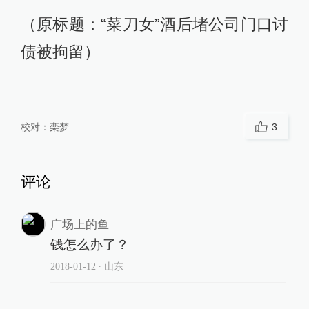
（原标题：“菜刀女”酒后堵公司门口讨
债被拘留）
校对：
栾梦
3
评论
广场上的鱼
钱怎么办了？
2018-01-12
∙ 山东