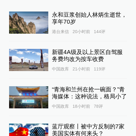
永和豆浆创始人林炳生逝世，
享年70岁
港台来信
20小时前
144
评
新疆4A级及以上景区自驾服
务费均改为按车收费
中国政库
21小时前
119
评
“青海和兰州在抢一碗面？”青
海媒体：这种说法，格局小了
中国政库
18小时前
78
评
蓝厅观察丨被中方反制的7家
美国实体有何来头？