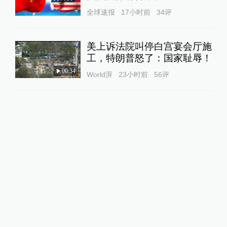
全球速报
17小时前
34
评
美上诉法院叫停白宫宴会厅施
工，特朗普怒了：国家耻辱！
00:34
World湃
23小时前
56
评