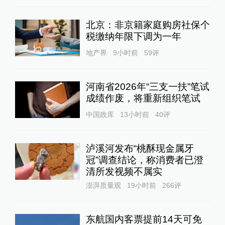
北京：非京籍家庭购房社保个
税缴纳年限下调为一年
地产界
9小时前
59
评
河南省2026年“三支一扶”笔试
成绩作废，将重新组织笔试
中国政库
13小时前
40
评
泸溪河发布“桃酥现金属牙
冠”调查结论，称消费者已澄
清所发视频不属实
澎湃质量观
19小时前
266
评
东航国内客票提前14天可免