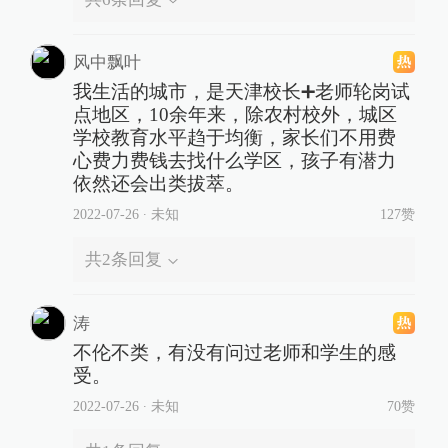
风中飘叶
我生活的城市，是天津校长➕老师轮岗试
点地区，10余年来，除农村校外，城区
学校教育水平趋于均衡，家长们不用费
心费力费钱去找什么学区，孩子有潜力
依然还会出类拔萃。
2022-07-26
∙ 未知
127赞
共
2
条回复
涛
不伦不类，有没有问过老师和学生的感
受。
2022-07-26
∙ 未知
70赞