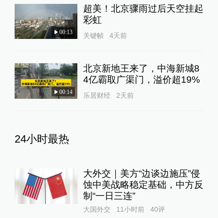
超美！北京骤雨过后天空挂起
彩虹
00:13
关键帧
4天前
北京新地王来了，中海新城8
4亿霸取广渠门，溢价超19%
00:14
乐居财经
2天前
24小时最热
大外交｜美方“边谈边施压”侵
蚀中美战略稳定基础，中方反
制“一日三连”
大国外交
11小时前
40
评