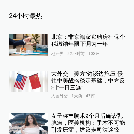
24小时最热
北京：非京籍家庭购房社保个
税缴纳年限下调为一年
地产界
22小时前
103
评
大外交｜美方“边谈边施压”侵
蚀中美战略稳定基础，中方反
制“一日三连”
大国外交
1天前
47
评
女子称丰胸术9个月后确诊乳
腺癌，医美机构：手术不可能
引发癌症，建议走司法途径