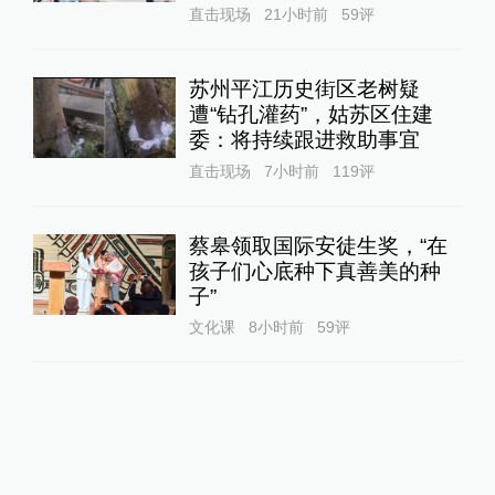
直击现场
21小时前
59
评
苏州平江历史街区老树疑
遭“钻孔灌药”，姑苏区住建
委：将持续跟进救助事宜
直击现场
7小时前
119
评
蔡皋领取国际安徒生奖，“在
孩子们心底种下真善美的种
子”
文化课
8小时前
59
评