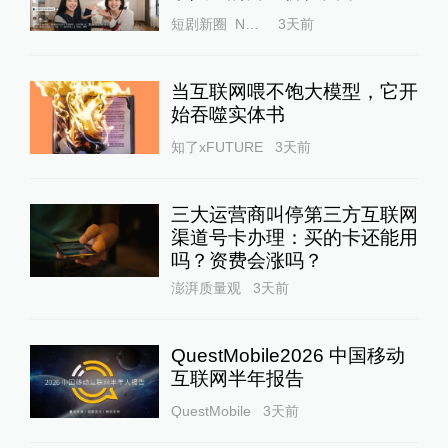
短剧新圈_Newplaylet
3天前
当互联网喂不饱大模型，它开
始吞噬实体书
知了xFUTURE
3天前
三大运营商叫停第三方互联网
渠道号卡办理：买的卡还能用
吗？资费会涨吗？
澎湃质量观
3天前
QuestMobile2026 中国移动
互联网半年报告
QuestMobile
3天前