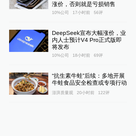
涨价，否则就是亏损销售
10%公司
17小时前
56
评
DeepSeek宣布大幅涨价，业
内人士预计V4 Pro正式版即
将发布
10%公司
18小时前
69
评
“抗生素牛蛙”后续：多地开展
牛蛙食品安全检查或专项行动
澎湃质量观
20小时前
122
评