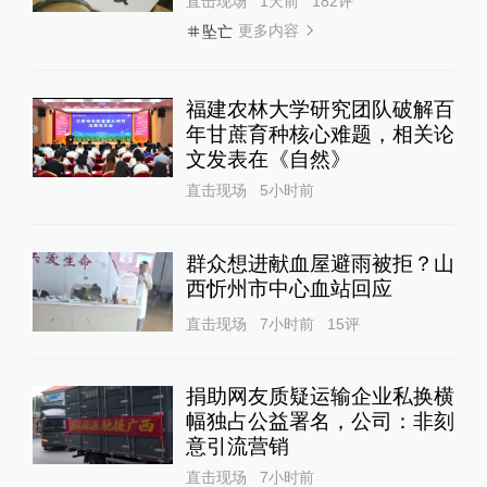
直击现场
1天前
182
评
更多内容
坠亡
福建农林大学研究团队破解百
年甘蔗育种核心难题，相关论
文发表在《自然》
直击现场
5小时前
群众想进献血屋避雨被拒？山
西忻州市中心血站回应
直击现场
7小时前
15
评
捐助网友质疑运输企业私换横
幅独占公益署名，公司：非刻
意引流营销
直击现场
7小时前