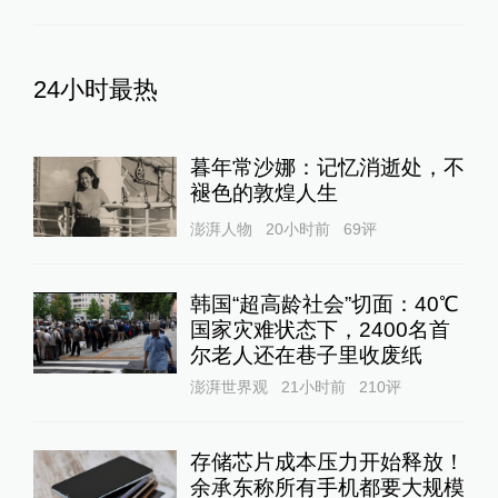
24小时最热
暮年常沙娜：记忆消逝处，不
褪色的敦煌人生
澎湃人物
20小时前
69
评
韩国“超高龄社会”切面：40℃
国家灾难状态下，2400名首
尔老人还在巷子里收废纸
澎湃世界观
21小时前
210
评
存储芯片成本压力开始释放！
余承东称所有手机都要大规模