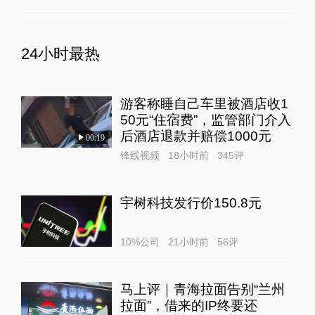
24小时最热
游客称睡自己车里被酒店收1
50元“住宿费”，监管部门介入
后酒店退款并赔偿1000元
00:19
锋线视频
18小时前
345
评
宇树科技发行价150.8元
10%公司
21小时前
56
评
马上评｜青海拉面告别“兰州
拉面”，借来的IP终要还