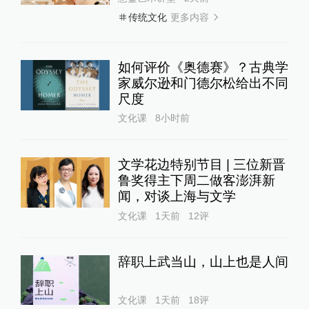
更多内容
传统文化
如何评价《奥德赛》？古典学
家威尔逊和门德尔松给出不同
尺度
文化课
8小时前
文学花边特别节目 | 三位新晋
鲁奖得主下周二做客澎湃新
闻，对谈上海与文学
文化课
1天前
12
评
辞职上武当山，山上也是人间
文化课
1天前
18
评