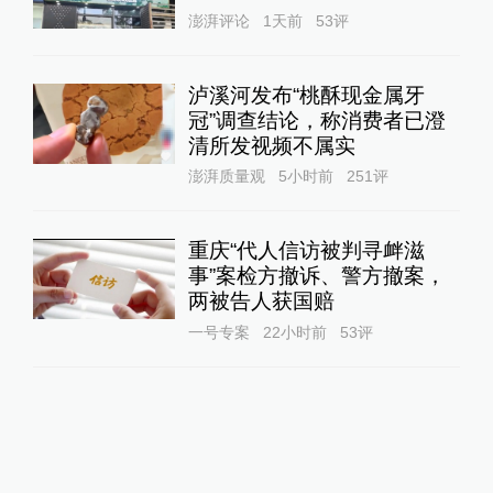
澎湃评论
1天前
53
评
泸溪河发布“桃酥现金属牙
冠”调查结论，称消费者已澄
清所发视频不属实
澎湃质量观
5小时前
251
评
重庆“代人信访被判寻衅滋
事”案检方撤诉、警方撤案，
两被告人获国赔
一号专案
22小时前
53
评