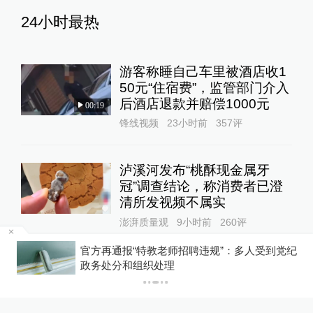
24小时最热
游客称睡自己车里被酒店收1
50元“住宿费”，监管部门介入
后酒店退款并赔偿1000元
00:19
锋线视频
23小时前
357
评
泸溪河发布“桃酥现金属牙
冠”调查结论，称消费者已澄
清所发视频不属实
澎湃质量观
9小时前
260
评
基
官方再通报“特教老师招聘违规”：多人受到党纪
政务处分和组织处理
扫描“主播”｜主播利用未成年
人喊网友“爸爸”博流量，“母女
合拍”多账号被封禁
1