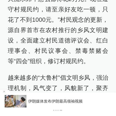
守村规民约，请至亲好友吃一顿，只
花了不到1000元。”村民观念的更新，
源自界首市在农村推行的乡风文明建
设，全面建立村民道德评议会、红白
理事会、村民议事会、禁毒禁赌会
等“四会”组织，修订村规民约。
越来越多的“大鲁村”倡文明乡风，强治
理机制，风气变了，风貌新了，聚齐
了人心，聚旺了人气。和谐氛围里，
你有权知道更多
下载澎湃新闻客户端
乡村生活更美好。