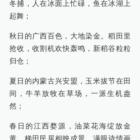
冬捕，人在冰面上忙碌，鱼在冰湖上
起舞；
秋日的广西百色，大地染金。稻田里
抢收，收割机欢快轰鸣，新稻谷粒粒
归仓；
夏日的内蒙古兴安盟，玉米拔节在田
间，牛羊放牧在草场，一派生机盎
然；
春日的江西婺源，油菜花海绽放金
黄，梯田民居相映成景，满眼诗情画