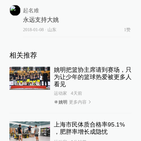
起名难
永远支持大姚
2018-01-08
∙ 山东
1赞
相关推荐
姚明把篮协主席请到赛场，只
为让少年的篮球热爱被更多人
看见
运动家
4天前
更多内容
姚明
上海市民体质合格率95.1%
，肥胖率增长成隐忧