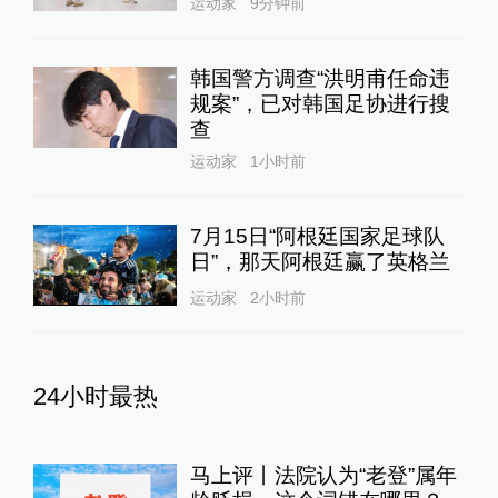
运动家
9分钟前
韩国警方调查“洪明甫任命违
规案”，已对韩国足协进行搜
查
运动家
1小时前
7月15日“阿根廷国家足球队
日”，那天阿根廷赢了英格兰
运动家
2小时前
24小时最热
马上评丨法院认为“老登”属年