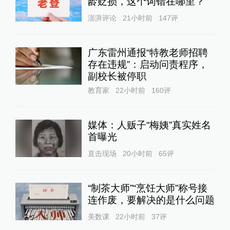
龄贬损，这个词错在哪里？
澎湃评论
21小时前
147
评
广东雷州通报“特教老师招聘
存在违规”：启动问责程序，
副校长被停职
教育家
22小时前
160
评
媒体：人贩子“梅姨”真实姓名
首曝光
直击现场
20小时前
65
评
“制茶大师”“烹饪大师”称号接
连作废，要解决的是什么问题
美数课
22小时前
37
评