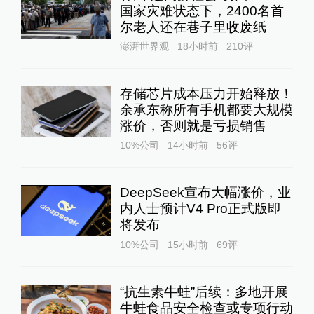
国家灾难状态下，2400名首
尔老人还在巷子里收废纸
澎湃世界观
18小时前
210
评
存储芯片成本压力开始释放！
余承东称所有手机都要大规模
涨价，否则就是亏损销售
10%公司
14小时前
56
评
DeepSeek宣布大幅涨价，业
内人士预计V4 Pro正式版即
将发布
10%公司
15小时前
69
评
“抗生素牛蛙”后续：多地开展
牛蛙食品安全检查或专项行动