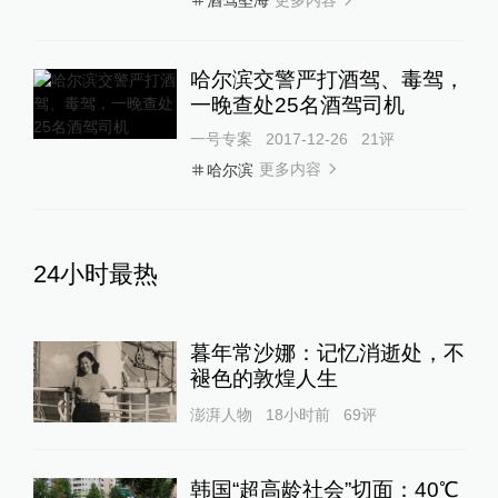
酒驾坠海
哈尔滨交警严打酒驾、毒驾，
一晚查处25名酒驾司机
一号专案
2017-12-26
21
评
更多内容
哈尔滨
24小时最热
暮年常沙娜：记忆消逝处，不
褪色的敦煌人生
澎湃人物
18小时前
69
评
韩国“超高龄社会”切面：40℃