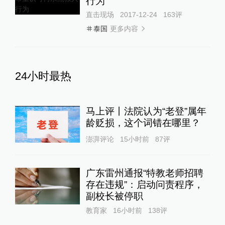
行为
直击现场
2017-12-24
163
评
更多内容
泰国
24小时最热
马上评丨法院认为“老登”属年
龄贬损，这个词错在哪里？
澎湃评论
15小时前
87
评
广东雷州通报“特教老师招聘
存在违规”：启动问责程序，
副校长被停职
教育家
16小时前
138
评