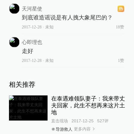
天河星使
到底谁造谣说是有人拽大象尾巴的？
2017-12-28
∙ 未知
18赞
心即理也
走好
2017-12-28
∙ 未知
1赞
相关推荐
在泰遇难领队妻子：我来带丈
夫回家，此生不想再来这片土
地
直击现场
2017-12-25
527
评
更多内容
导游救人