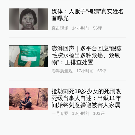
媒体：人贩子“梅姨”真实姓名
首曝光
直击现场
14小时前
56
评
澎湃回声｜多平台回应“假睫
毛胶水检出多种致癌、致敏
物”：正排查处置
澎湃质量观
17小时前
65
评
抢劫刺死19岁少女的死刑改
死缓当事人自述：出狱11年
间始终刻意躲避被害人家属
一号专案
13小时前
103
评