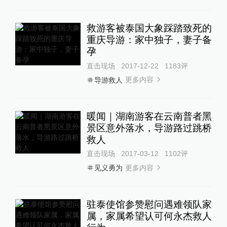
救游客被泰国大象踩踏致死的
重庆导游：家中独子，妻子备
孕
直击现场
2017-12-22
1183
评
更多内容
导游救人
暖闻｜湖南游客在云南普者黑
景区意外落水，导游路过跳桥
救人
直击现场
2017-03-12
1102
评
更多内容
见义勇为
驻泰使馆参赞慰问遇难领队家
属，家属希望认可何永杰救人