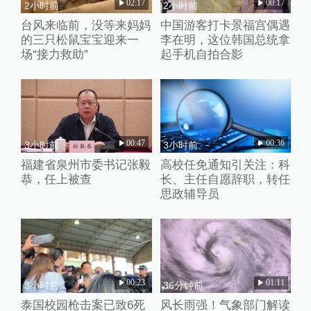
02:17
00:17
2小时前
2小时前
台风来临前，没等来妈妈
中国游客打卡景福宫偶遇
的三只松鼠宝宝迎来一
李在明，这位韩国总统拿
场“接力救助”
起手机自拍合影
00:47
00:36
3小时前
3小时前
福建省泉州市委书记张毅
高校任免通知引关注：科
恭，任上被查
长、主任自愿辞职，转任
思政辅导员
00:23
01:11
3小时前
36分钟前
泰国校园枪击案已致6死
风长雨强！气象部门解读