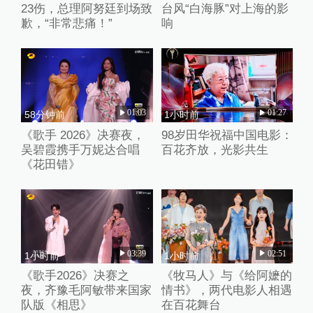
23伤，总理阿努廷到场致
台风“白海豚”对上海的影
歉，“非常悲痛！”
响
01:03
01:27
58分钟前
1小时前
《歌手 2026》决赛夜，
98岁田华祝福中国电影：
吴碧霞携手万妮达合唱
百花齐放，光影共生
《花田错》
03:39
02:51
1小时前
1小时前
《歌手2026》决赛之
《牧马人》与《给阿嬷的
夜，齐豫毛阿敏带来国家
情书》，两代电影人相遇
队版《相思》
在百花舞台