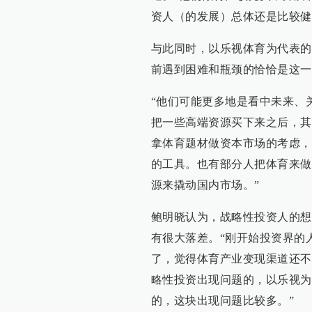
资人（的发展）总体还是比较健
与此同时，以乐视体育为代表的
前遇到困难和瓶颈的恰恰是这一
“他们可能更多地是看中未来、
把一些高端资源买下来之后，其
拿体育题材做资本市场的考虑，
的工具。也有部分人把体育来做
源来撬动国内市场。”
鲍明晓认为，战略性投资人的想
有很大落差。“刚开始投资界的
了，觉得体育产业变现渠道还不
略性投资出现问题的，以乐视为
的，这块出现问题比较多。”