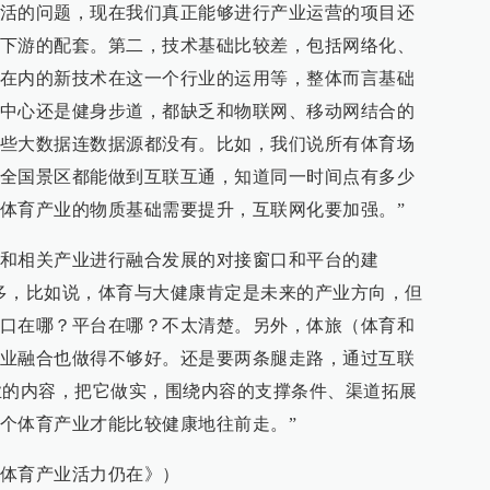
活的问题，现在我们真正能够进行产业运营的项目还
下游的配套。第二，技术基础比较差，包括网络化、
在内的新技术在这一个行业的运用等，整体而言基础
中心还是健身步道，都缺乏和物联网、移动网结合的
些大数据连数据源都没有。比如，我们说所有体育场
全国景区都能做到互联互通，知道同一时间点有多少
体育产业的物质基础需要提升，互联网化要加强。”
和相关产业进行融合发展的对接窗口和平台的建
多，比如说，体育与大健康肯定是未来的产业方向，但
口在哪？平台在哪？不太清楚。另外，体旅（体育和
业融合也做得不够好。还是要两条腿走路，通过互联
业的内容，把它做实，围绕内容的支撑条件、渠道拓展
个体育产业才能比较健康地往前走。”
体育产业活力仍在》）