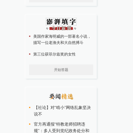
美国作家海明威的一部著名小说，
描写一位老渔夫和大自然搏斗
第三位获菲尔兹奖的女性
开始答题
【社论】对“啃小”网络乱象坚决
说不
官方再通报“特教老师招聘违
规”：多人受到党纪政务处分和