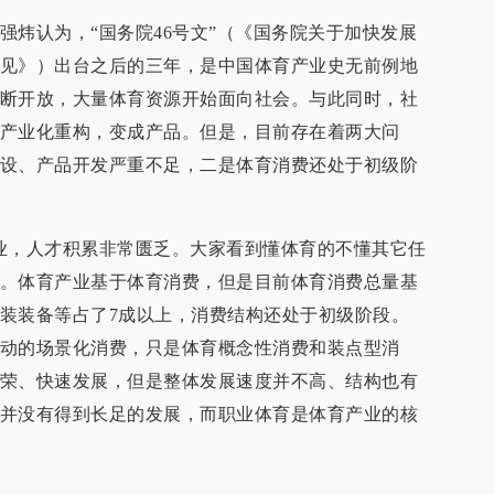
强炜认为，“国务院46号文”（《国务院关于加快发展
见》）出台之后的三年，是中国体育产业史无前例地
断开放，大量体育资源开始面向社会。与此同时，社
产业化重构，变成产品。但是，目前存在着两大问
设、产品开发严重不足，二是体育消费还处于初级阶
业，人才积累非常匮乏。大家看到懂体育的不懂其它任
。体育产业基于体育消费，但是目前体育消费总量基
装装备等占了7成以上，消费结构还处于初级阶段。
动的场景化消费，只是体育概念性消费和装点型消
荣、快速发展，但是整体发展速度并不高、结构也有
并没有得到长足的发展，而职业体育是体育产业的核