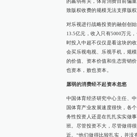
的羸弱有关，体育消费目前偏重
致版权收费的规模无法支撑版权
对乐视进行战略投资的融创创始
13.5亿元，收入只有5000
时投入中超不仅仅是看这块的收
会买乐视电视、乐视手机，规模
的价值、资本价值和生态营销价
也资本，败也资本。
孱弱的消费经不起资本忽悠
中国体育经济研究中心主任、中
国体育产业发展速度很快，各个
务性投资人还是在扎扎实实做事
班。尽管投资不大，尽管做得很
近。“他们做得比较扎实，并没