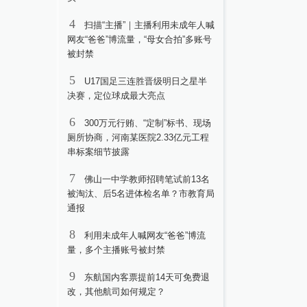
4
扫描“主播”｜主播利用未成年人喊
网友“爸爸”博流量，“母女合拍”多账号
被封禁
5
U17国足三连胜晋级明日之星半
决赛，定位球成最大亮点
6
300万元行贿、“定制”标书、现场
厕所协商，河南某医院2.33亿元工程
串标案细节披露
7
佛山一中学教师招聘笔试前13名
被淘汰、后5名进体检名单？市教育局
通报
8
利用未成年人喊网友“爸爸”博流
量，多个主播账号被封禁
9
东航国内客票提前14天可免费退
改，其他航司如何规定？