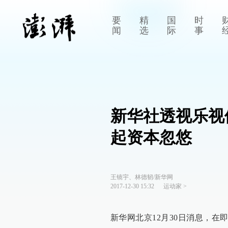
要
精
国
时
闻
选
际
事
新华社透视乐视
起资本忽悠
王镜宇、林德韧/新华网
2017-12-30 15:32
运动家
>
新华网北京12月30日消息，在