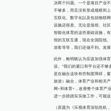
决两个问题。一个是项目产业不
不够多，而且没有形成规模和上
互联化、数字化以及包括物联网
设施还很差。无论是场馆、社区
智能化体育的这些基础设施，有
馆的互联互通，现在全国院线、
游客等等，我们还做不到。发展
此外，鲍明晓认为应该加强体育
设。“我们的窗口和平台还不够
是在融合这块有些制度障碍，窗
旅游）融合，体育产业和相关产
网+和体育+，改善整个体育产
进一步踏踏实实做工作，可能这
（原题为《乐视体育深陷危机，