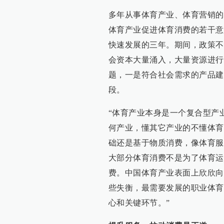
多年从事体育产业、体育营销的
体育产业促进体育消费的若干意
快速发展的三年。期间，政策不
会资本大量涌入，大量资源进行
题，一是符合社会需求的产品建
段。
“体育产业本身是一个复合型产
何产业，懂其它产业的不懂体育
础还是基于物质消费，像体育服
大部分体育消费不是为了体育运
费。中国体育产业表面上欣欣向
些失衡，最需要发展的职业体育
心和关键环节。”