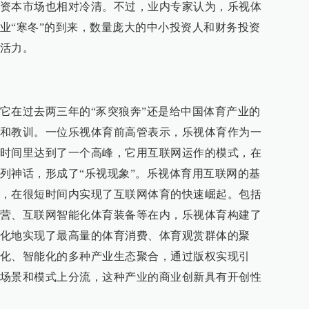
资本市场也相对冷清。不过，业内专家认为，乐视体
业“寒冬”的到来，数量庞大的中小投资人和财务投资
活力。
它在过去两三年的“豕突狼奔”还是给中国体育产业的
和教训。一位乐视体育前高管表示，乐视体育作为一
时间里达到了一个高峰，它用互联网运作的模式，在
列神话，形成了“乐视现象”。乐视体育用互联网的基
，在很短时间内实现了互联网体育的快速崛起。包括
营、互联网智能化体育装备等在内，乐视体育构建了
化地实现了最高量的体育消费、体育观赏群体的聚
化、智能化的多种产业生态聚合，通过版权实现引
场景和模式上分流，这种产业的商业创新具有开创性