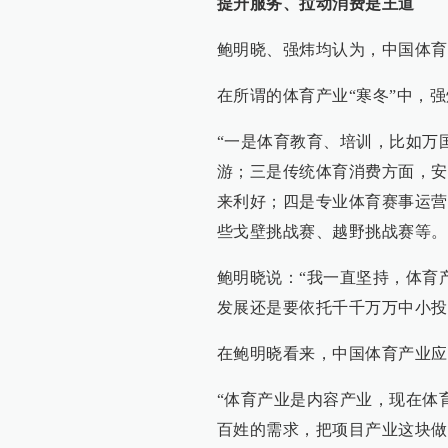
提升服务、拉动消费是王道
鲍明晓、强炜均认为，中国体育
在所谓的体育产业“寒冬”中，
“一是体育教育、培训，比如万
游；三是传统体育消费方面，安
来利好；四是专业体育赛事运营
些戈壁挑战赛、越野挑战赛等。
鲍明晓说：“我一直坚持，体育
发展还是要依托千千万万中小投
在鲍明晓看来，中国体育产业应
“体育产业是内容产业，现在体
百姓的需求，把项目产业这块做