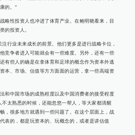
康的。”
战略性投资人也冲进了体育产业。在鲍明晓看来，目
类的投资人。
关注行业未来成长的前景。他们更多是进行战略卡位，
他竞争者进入可能就会有一些难度。另外，还有一些
还有些人的确是在拿体育和足球的概念作为资本外逃
资本、市场、估值等方方面面的运营，拿一些高端资
法和中国市场的成熟程度以及中国消费者的接受程度
人不太熟悉的时候，还能忽悠一帮人，等大家都清醒
畅，很多地方就遇到一些问题了。在这个层面上，战
代表的，都是玩资本的、玩概念的，或者是讲估值