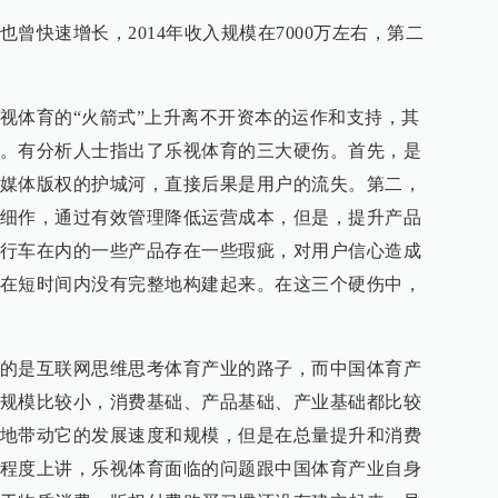
曾快速增长，2014年收入规模在7000万左右，第二
。
视体育的“火箭式”上升离不开资本的运作和支持，其
。有分析人士指出了乐视体育的三大硬伤。首先，是
媒体版权的护城河，直接后果是用户的流失。第二，
细作，通过有效管理降低运营成本，但是，提升产品
行车在内的一些产品存在一些瑕疵，对用户信心造成
在短时间内没有完整地构建起来。在这三个硬伤中，
的是互联网思维思考体育产业的路子，而中国体育产
规模比较小，消费基础、产品基础、产业基础都比较
地带动它的发展速度和规模，但是在总量提升和消费
程度上讲，乐视体育面临的问题跟中国体育产业自身