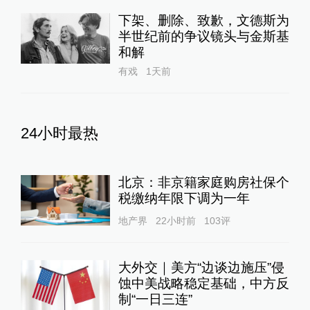
下架、删除、致歉，文德斯为
半世纪前的争议镜头与金斯基
和解
有戏
1天前
24小时最热
北京：非京籍家庭购房社保个
税缴纳年限下调为一年
地产界
22小时前
103
评
大外交｜美方“边谈边施压”侵
蚀中美战略稳定基础，中方反
制“一日三连”