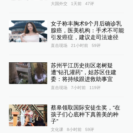
大国外交
1天前
47
评
女子称丰胸术9个月后确诊乳
腺癌，医美机构：手术不可能
引发癌症，建议走司法途径
直击现场
21小时前
59
评
苏州平江历史街区老树疑
遭“钻孔灌药”，姑苏区住建
委：将持续跟进救助事宜
直击现场
7小时前
119
评
蔡皋领取国际安徒生奖，“在
孩子们心底种下真善美的种
子”
文化课
8小时前
59
评