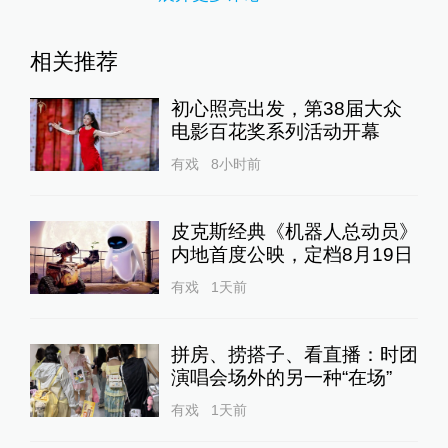
相关推荐
初心照亮出发，第38届大众
电影百花奖系列活动开幕
有戏
8小时前
皮克斯经典《机器人总动员》
内地首度公映，定档8月19日
有戏
1天前
拼房、捞搭子、看直播：时团
演唱会场外的另一种“在场”
有戏
1天前