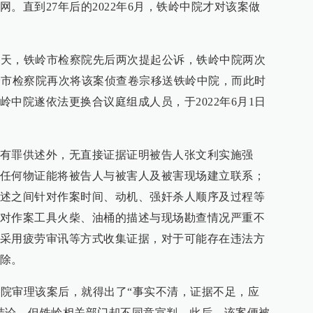
。直到27年后的2022年6月，铁岭中院才对该案做
10天，铁岭市检察院先后两次提起公诉，铁岭中院两次
铁岭市检察院再次将该案侦查卷宗移送铁岭中院，而此时
中院遂依法更换合议庭组成人员，于2022年6月1日
有罪供述外，无直接证据证明被告人张文利实施强
任何物证能将被告人与被害人及被害现场建立联系；
述之间针对作案时间、动机、强奸杀人顺序及过程等
对作案工具火柴、油桶的描述与现场勘查情况严重不
采用疲劳审讯等方式收集证据，对于可能存在违法方
除。
岭中院审理该案后，就得出了“事实不清，证据不足，应
结论，但铁岭相关部门却不同意宣判。此后，该案便被