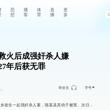
财
思
播
体
直
更
经
想
客
育
播
多
救火后成强奸杀人嫌
27年后获无罪
听全文
字号
案
>
井子乡发生一起强奸杀人案，陈某及其幼子被害。次日，