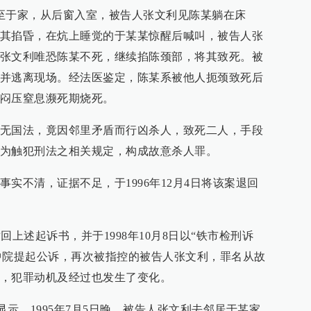
至于家，从后窗入室，被告人张文利见陈某躺在床
其掐昏，在炕上睡觉的于某某惊醒后喊叫，被告人张
张文利唯恐陈某不死，继续掐陈颈部，将其致死。被
并逃离现场。经法医鉴定，陈某系被他人扼颈致死后
闷压窒息濒死期烧死。
无国法，竟因邻里矛盾而行凶杀人，致死二人，手段
为触犯刑法之相关规定，构成故意杀人罪。
实不清，证据不足，于1996年12月4日将该案退回
撤回上述起诉书，并于1998年10月8日以“铁市检刑诉
向铁岭中院提起公诉，再次被指控的被告人张文利，罪名从故
，犯罪动机及经过也发生了变化。
诉书显示，1995年7月5日晚，被告人张文利去邻居于某家