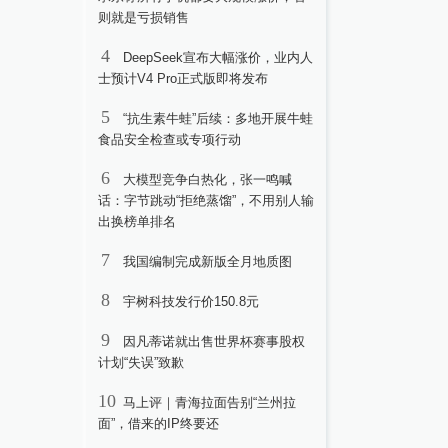
则就是亏损销售
4
DeepSeek宣布大幅涨价，业内人
士预计V4 Pro正式版即将发布
5
“抗生素牛蛙”后续：多地开展牛蛙
食品安全检查或专项行动
6
大模型竞争白热化，张一鸣喊
话：字节跳动“拒绝蒸馏”，不用别人输
出换榜单排名
7
我国编制完成新版全月地质图
8
宇树科技发行价150.8元
9
因凡蒂诺就出售世界杯赛事股权
计划“失误”致歉
10
马上评｜青海拉面告别“兰州拉
面”，借来的IP终要还