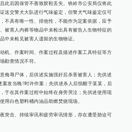
且此后因保管不善致胶鞋丢失。铁岭市公安局仅将此
证送交警犬大队进行气味鉴定，但警犬气味鉴定仅可
，不具有唯一性、排他性，不能作为定案依据，应予
、被害人内裤等物品中未检出具有被告人生物特征的
品中未检见被害人遗留的生物物证。
动机、作案时间、作案过程及描述作案工具特征等方
场勘查情况不符。
意侮辱尸体，后供述实施强奸后杀害被害人；先供述
供述案发当晚7时许作案；先供述杀人后惊醒于某某，后
，于在其作案过程中始终在身旁哭泣；先供述使用现
使用白色塑料桶内油品助燃焚烧现场。
夜突击、持续审讯和疲劳审讯情形，存在遭受胁迫可