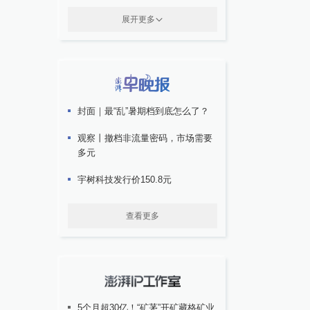
展开更多
封面｜最“乱”暑期档到底怎么了？
观察丨撤档非流量密码，市场需要
多元
宇树科技发行价150.8元
查看更多
5个月超30亿！“矿茅”开矿藏格矿业