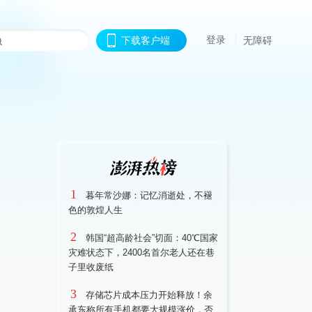
登录
下载客户端
无障碍
1
暮年常沙娜：记忆消逝处，不褪
色的敦煌人生
2
韩国“超高龄社会”切面：40℃国家
灾难状态下，2400名首尔老人还在巷
子里收废纸
3
存储芯片成本压力开始释放！余
承东称所有手机都要大规模涨价，否