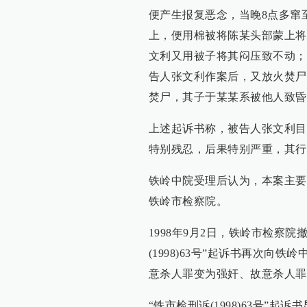
便产生报复恶念，当晚8点多窜
上，便用棉被将陈某头部蒙上将
文利又用被子将其闷压致不动；
告人张文利作案后，又放火焚尸
焚尸，其子于某某系被他人致昏
上述起诉书称，被告人张文利目
特别残忍，后果特别严重，其行
铁岭中院受理后认为，本案主要事
铁岭市检察院。
1998年9月2日，铁岭市检察院
(1998)63号”起诉书再次
意杀人罪变为强奸、故意杀人罪
“铁市检刑诉(1998)63号”起