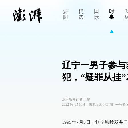
要
精
国
时
闻
选
际
事
辽宁一男子参与
犯，“疑罪从挂”
澎湃新闻记者 王健
2022-08-03 19:44
来源：
澎湃新闻
∙
一号专
1995年7月5日，辽宁铁岭双