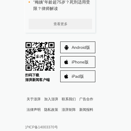
“梅姨”年龄超75岁？死刑适用受
限？律师解读
查看更多
Android版
iPhone版
扫码下载
iPad版
澎湃新闻客户端
关于澎湃
加入澎湃
联系我们
广告合作
法律声明
隐私政策
澎湃矩阵
新闻报料
报料热线: 021-962866
澎湃新闻微博
沪ICP备14003370号
报料邮箱: news@thepaper.cn
澎湃新闻公众号