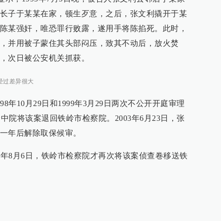
长子于某某在家，顿生歹意，之后，张文利撬开于某
陈某强奸，唯恐罪行败露，遂用手将陈掐死。此时，
，并用被子蒙住其头部闷压，致其不动后，放火焚
，次日被公安机关抓获。
经过差异很大
8年10月29日和1999年3月29日两次不公开开庭审理
铁岭中院将该案退回铁岭市检察院。2003年6月23日，张
一年后解除取保候审。
1年8月6日，铁岭市检察院才再次将该案侦查卷移送铁