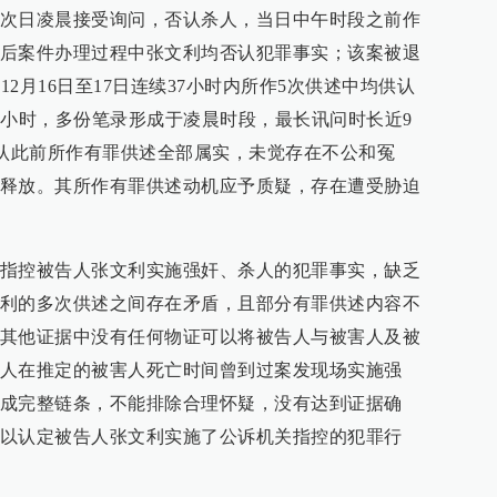
次日凌晨接受询问，否认杀人，当日中午时段之前作
后案件办理过程中张文利均否认犯罪事实；该案被退
12月16日至17日连续37小时内所作5次供述中均供认
7小时，多份笔录形成于凌晨时段，最长讯问时长近9
日供认此前所作有罪供述全部属实，未觉存在不公和冤
释放。其所作有罪供述动机应予质疑，存在遭受胁迫
指控被告人张文利实施强奸、杀人的犯罪事实，缺乏
利的多次供述之间存在矛盾，且部分有罪供述内容不
其他证据中没有任何物证可以将被告人与被害人及被
人在推定的被害人死亡时间曾到过案发现场实施强
成完整链条，不能排除合理怀疑，没有达到证据确
以认定被告人张文利实施了公诉机关指控的犯罪行