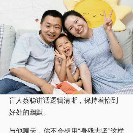
盲人蔡聪讲话逻辑清晰，保持着恰到
好处的幽默。
与他聊天，你不会想用“身残志坚”这样