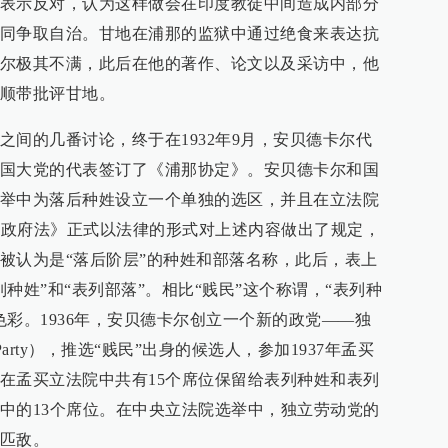
表示反对，认为这样做会在印度教徒中间造成内部分
同争取自治。甘地在浦那的监狱中通过绝食来表达抗
尔极其不满，此后在他的著作、论文以及采访中，他
顺带批评甘地。
之间的几番讨论，终于在1932年9月，安贝德卡尔代
国大党的代表签订了《浦那协定》。安贝德卡尔和国
举中为落后种姓设立一个单独的选区，并且在立法院
印度政府法》正式以法律的形式对上述内容做出了规定，
被认为是“落后阶层”的种姓和部落名称，此后，表上
种姓”和“表列部落”。相比“贱民”这个称谓，“表列种
色彩。1936年，安贝德卡尔创立一个新的政党——独
our Party），推选“贱民”出身的候选人，参加1937年孟买
在孟买立法院中共有15个席位保留给表列种姓和表列
中的13个席位。在中央立法院选举中，独立劳动党的
匹敌。