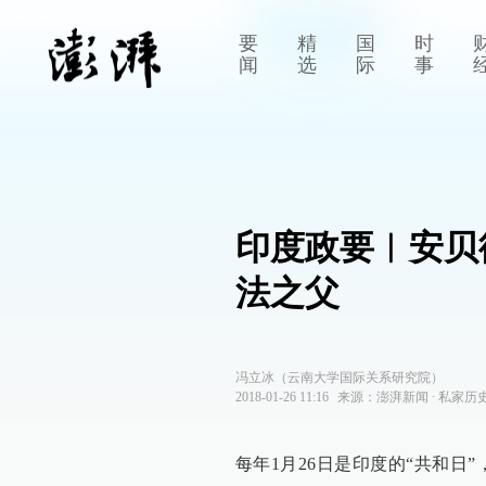
要
精
国
时
闻
选
际
事
印度政要︱安贝
法之父
冯立冰（云南大学国际关系研究院）
2018-01-26 11:16
来源：
澎湃新闻
∙
私家历
每年1月26日是印度的“共和