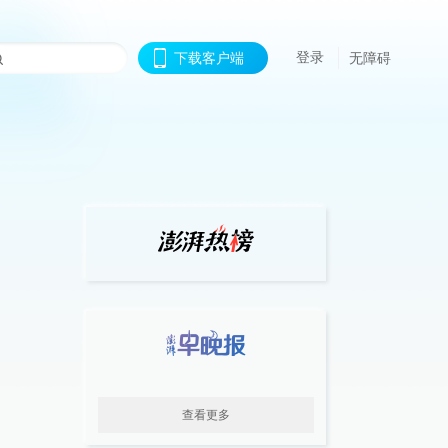
登录
下载客户端
无障碍
查看更多