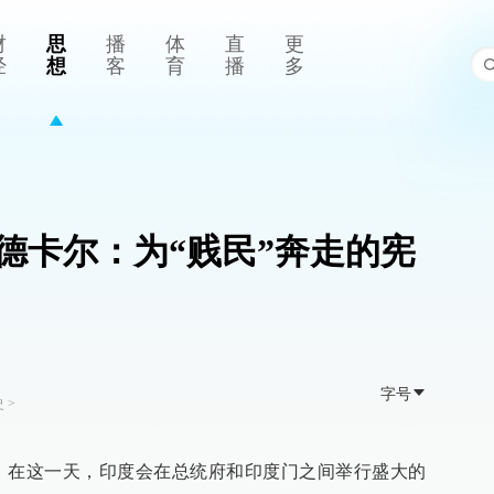
财
思
播
体
直
更
经
想
客
育
播
多
德卡尔：为“贱民”奔走的宪
字号
史
>
日”，在这一天，印度会在总统府和印度门之间举行盛大的