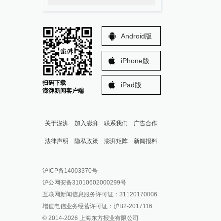
Android版
iPhone版
扫码下载
iPad版
澎湃新闻客户端
关于澎湃
加入澎湃
联系我们
广告合作
法律声明
隐私政策
澎湃矩阵
新闻报料
报料热线: 021-962866
澎湃新闻微博
沪ICP备14003370号
报料邮箱: news@thepaper.cn
澎湃新闻公众号
沪公网安备31010602000299号
澎湃新闻抖音号
互联网新闻信息服务许可证：31120170006
派生万物开放平台
增值电信业务经营许可证：沪B2-2017116
© 2014-
2026
上海东方报业有限公司
IP SHANGHAI