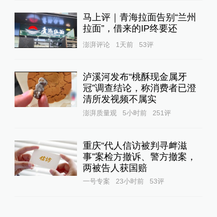
马上评｜青海拉面告别“兰州
拉面”，借来的IP终要还
澎湃评论
1天前
53
评
泸溪河发布“桃酥现金属牙
冠”调查结论，称消费者已澄
清所发视频不属实
澎湃质量观
5小时前
251
评
重庆“代人信访被判寻衅滋
事”案检方撤诉、警方撤案，
两被告人获国赔
一号专案
23小时前
53
评