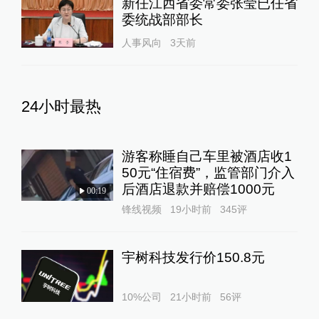
新任江西省委常委张莹已任省
委统战部部长
人事风向
3天前
24小时最热
游客称睡自己车里被酒店收1
50元“住宿费”，监管部门介入
后酒店退款并赔偿1000元
00:19
锋线视频
19小时前
345
评
宇树科技发行价150.8元
10%公司
21小时前
56
评