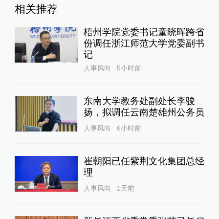
相关推荐
梧州学院党委书记童晓晖跨省
份调任浙江师范大学党委副书
记
人事风向
5小时前
东南大学教务处副处长李骏
扬，拟调任云南楚雄州公务员
人事风向
6小时前
崔朝阳已任紫荆文化集团总经
理
人事风向
1天前