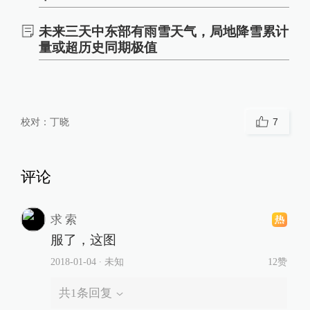
未来三天中东部有雨雪天气，局地降雪累计
量或超历史同期极值
校对：
丁晓
7
评论
求 索
服了，这图
2018-01-04
∙ 未知
12赞
共
1
条回复