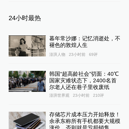
24小时最热
暮年常沙娜：记忆消逝处，不
褪色的敦煌人生
澎湃人物
23小时前
69
评
韩国“超高龄社会”切面：40℃
国家灾难状态下，2400名首
尔老人还在巷子里收废纸
澎湃世界观
23小时前
210
评
存储芯片成本压力开始释放！
余承东称所有手机都要大规模
涨价，否则就是亏损销售