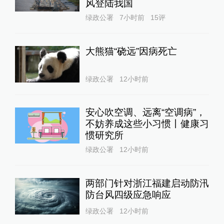
风登陆我国
绿政公署
7小时前
15
评
大熊猫“硗远”因病死亡
绿政公署
12小时前
安心吹空调、远离“空调病”，
不妨养成这些小习惯丨健康习
惯研究所
绿政公署
12小时前
两部门针对浙江福建启动防汛
防台风四级应急响应
绿政公署
12小时前