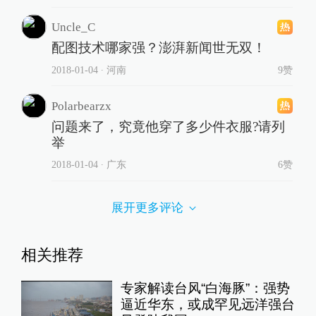
Uncle_C
配图技术哪家强？澎湃新闻世无双！
2018-01-04
∙ 河南
9赞
Polarbearzx
问题来了，究竟他穿了多少件衣服?请列
举
2018-01-04
∙ 广东
6赞
展开更多评论
相关推荐
专家解读台风“白海豚”：强势
逼近华东，或成罕见远洋强台