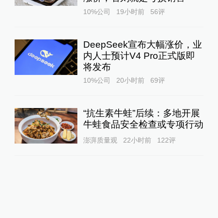
10%公司
19小时前
56
评
DeepSeek宣布大幅涨价，业
内人士预计V4 Pro正式版即
将发布
10%公司
20小时前
69
评
“抗生素牛蛙”后续：多地开展
牛蛙食品安全检查或专项行动
澎湃质量观
22小时前
122
评