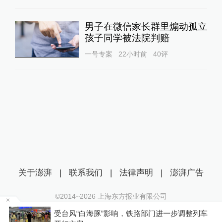
男子在微信家长群里煽动孤立
孩子同学被法院判赔
一号专案
22小时前
40
评
关于澎湃
|
联系我们
|
法律声明
|
澎湃广告
©2014~
2026
上海东方报业有限公司
沪ICP证：沪B2-20170116 | 沪ICP备14003370号
级
受台风“白海豚”影响，铁路部门进一步调整列车
互联网新闻信息服务许可证：31120170006