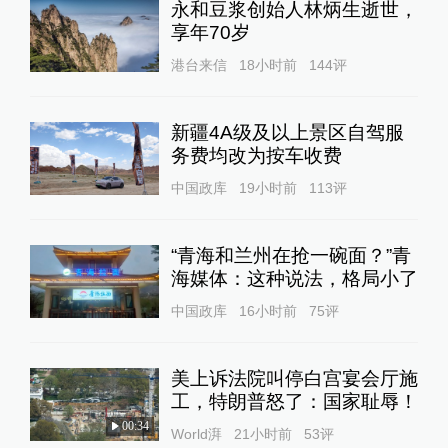
永和豆浆创始人林炳生逝世，
享年70岁
港台来信
18小时前
144
评
新疆4A级及以上景区自驾服
务费均改为按车收费
中国政库
19小时前
113
评
“青海和兰州在抢一碗面？”青
海媒体：这种说法，格局小了
中国政库
16小时前
75
评
美上诉法院叫停白宫宴会厅施
工，特朗普怒了：国家耻辱！
00:34
World湃
21小时前
53
评