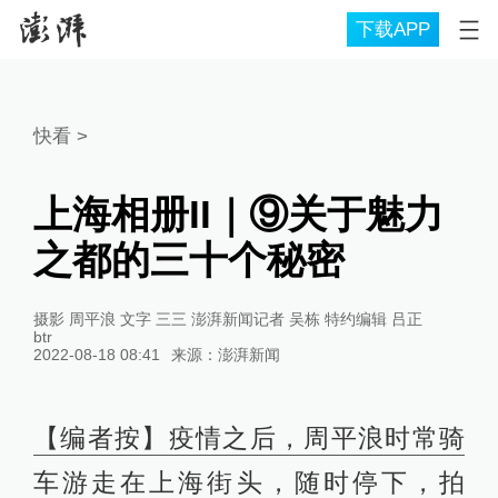
下载APP
快看
>
上海相册II｜⑨关于魅力
之都的三十个秘密
摄影 周平浪 文字 三三 澎湃新闻记者 吴栋 特约编辑 吕正
btr
2022-08-18 08:41
来源：
澎湃新闻
【编者按】疫情之后，周平浪时常骑
车游走在上海街头，随时停下，拍