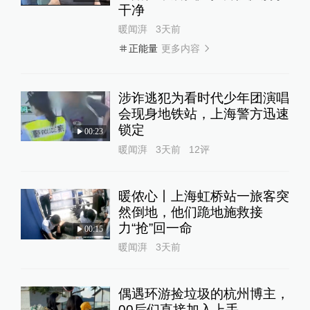
干净
暖闻湃
3天前
更多内容
正能量
涉诈逃犯为看时代少年团演唱
会现身地铁站，上海警方迅速
锁定
00:23
暖闻湃
3天前
12
评
暖侬心丨上海虹桥站一旅客突
然倒地，他们跪地施救接
力“抢”回一命
00:15
暖闻湃
3天前
偶遇环游捡垃圾的杭州博主，
00后们直接加入上手