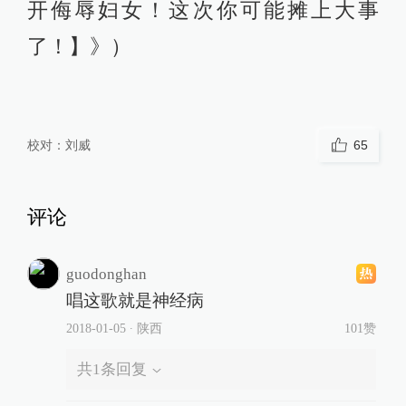
开侮辱妇女！这次你可能摊上大事
了！】》）
校对：
刘威
65
评论
guodonghan
唱这歌就是神经病
2018-01-05
∙ 陕西
101赞
共
1
条回复