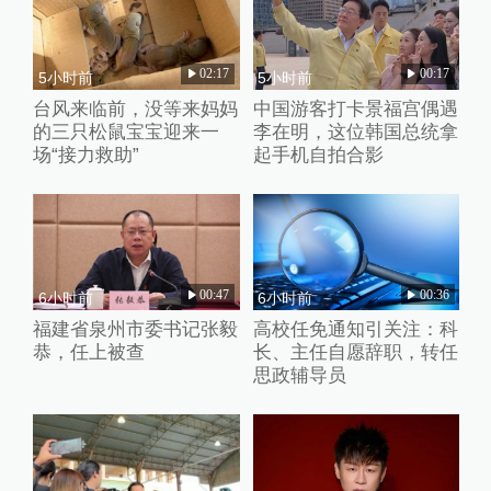
02:17
00:17
5小时前
5小时前
台风来临前，没等来妈妈
中国游客打卡景福宫偶遇
的三只松鼠宝宝迎来一
李在明，这位韩国总统拿
场“接力救助”
起手机自拍合影
00:47
00:36
6小时前
6小时前
福建省泉州市委书记张毅
高校任免通知引关注：科
恭，任上被查
长、主任自愿辞职，转任
思政辅导员