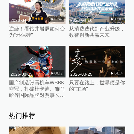
01:42
12:00
2026-04-27
2026-04-16
逆袭！看钻井岩屑如何变
从消费迭代到产业升级，
为“环保砖”
数智创新共赢未来
00:12
04:14
2026-03-29
2026-03-25
国产制造张雪机车WSBK
只要在路上，世界便是你
夺冠，打破杜卡迪、雅马
的“主场”
哈等国际品牌对赛事长期
垄断
热门推荐