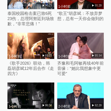
00:23
01:20
6小时前
1小时前
泰国校园枪击案已致6死
“歌王”胡彦斌：不放弃梦
23伤，总理阿努廷到场致
想，总有一天你会做到的
歉，“非常悲痛！”
01:23
01:14
1小时前
1小时前
《歌手2026》联动，韩
齐豫和毛阿敏再续40年前
磊胡彦斌12年后合作《走
音缘：“她比我想象中更
四方》
可爱”
00:50
02:20
1小时前
2小时前