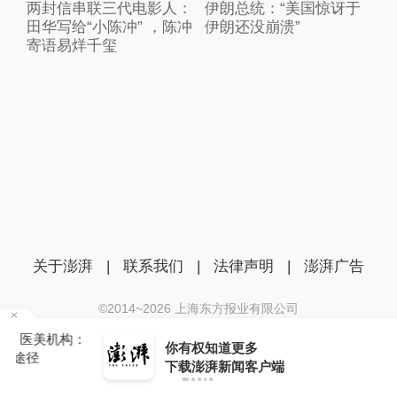
两封信串联三代电影人：
伊朗总统：“美国惊讶于
田华写给“小陈冲” ，陈冲
伊朗还没崩溃”
寄语易烊千玺
关于澎湃
|
联系我们
|
法律声明
|
澎湃广告
©2014~
2026
上海东方报业有限公司
沪ICP证：沪B2-20170116 | 沪ICP备14003370号
：
你有权知道更多
互联网新闻信息服务许可证：31120170006
下载APP
下载澎湃新闻客户端
沪公网安备 31010602000299号