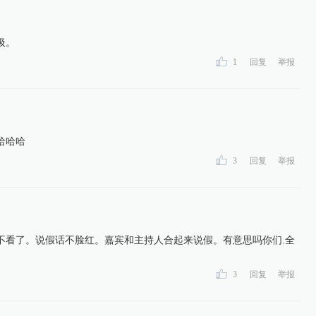
圾。
1
回复
举报
哈哈哈
3
回复
举报
不看了。说假话不脸红。嘉宾和主持人合起来说假。有意思吗你们.全
3
回复
举报