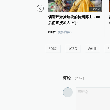
00:22
校为学生公寓配冰箱：有
偶遇环游捡垃圾的杭州博主，00
储药，有的允许食品存放
后们直接加入上手
#
00后
更多内容 >
#
00后
#
CEO
#
创业
#
评论
（
2.6k
）