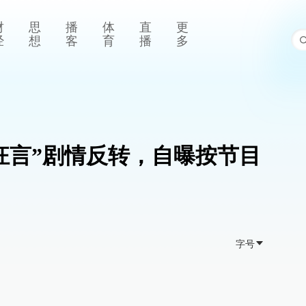
财
思
播
体
直
更
经
想
客
育
播
多
出狂言”剧情反转，自曝按节目
字号