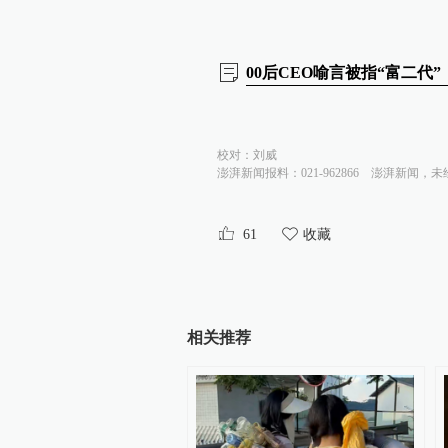
00后CEO喻言被指“富二代
校对：
刘威
澎湃新闻报料：021-962866
澎湃新闻，未
61
收藏
相关推荐