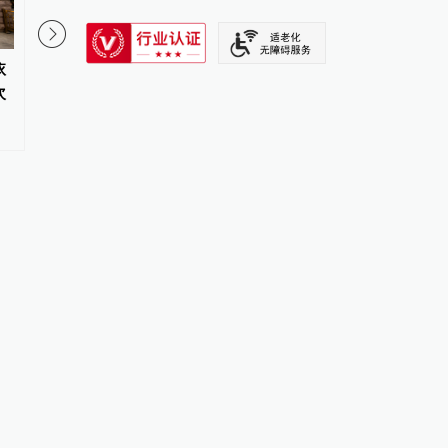
SIXTH TONE
依
广东雷州通报“特教老师招聘存在
多所高校为学生公寓配
次
违规”：启动问责程序，副校长被
的仅限储药，有的允许
停职