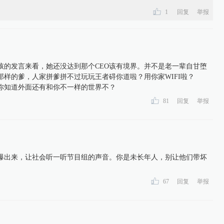
1
回复
举报
孩的发言来看，她还没达到那个CEO该有境界。并不是老一辈自甘堕
那样的爹，人家拼爹拼不过玩玩王者碍你道啦？用你家WIFI啦？
，你知道外面还有和你不一样的世界不？
81
回复
举报
爆出来，让社会听一听节目组的声音。你是未长年人，别让他们带坏
67
回复
举报