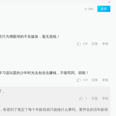
发表
些只为博眼球的不良媒体，毫无底线！
129
回复
举报
学习该玩耍的少年时光去创业去赚钱，不能苟同。胡闹！
119
回复
举报
了。
1
回复
举报
，有谁到了规定了每个年龄段就只能做什么事吗。要抨击的话年龄得