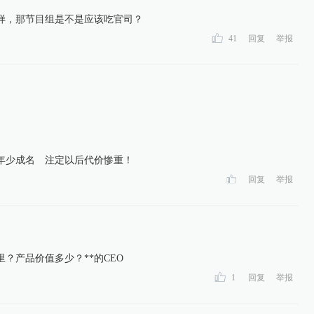
样，那节目组是不是应该吃官司？
41
回复
举报
年少成名 注定以后代价惨重！
回复
举报
？产品价值多少？**的CEO
1
回复
举报