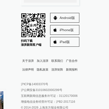
Android版
iPhone版
扫码下载
iPad版
澎湃新闻客户端
关于澎湃
加入澎湃
联系我们
广告合作
法律声明
隐私政策
澎湃矩阵
新闻报料
报料热线: 021-962866
澎湃新闻微博
沪ICP备14003370号
报料邮箱: news@thepaper.cn
澎湃新闻公众号
沪公网安备31010602000299号
澎湃新闻抖音号
互联网新闻信息服务许可证：31120170006
派生万物开放平台
增值电信业务经营许可证：沪B2-2017116
© 2014-
2026
上海东方报业有限公司
IP SHANGHAI