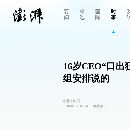
要
精
国
时
闻
选
际
事
16岁CEO“口
组安排说的
@北京时间
2018-01-06 06:24
教育家
>