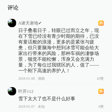
评论
A谢天谢地✔
日子叠着日子，转眼已过而立之年，现
在下雪已经没有青少时期的期待，已没
有童话般的浪漫，更多的是紧张与疲
惫，但只要脑海中想到冰雪可能会给大
家出行带来的风险，那种车祸的凄惨场
景，顿觉不能松懈，浑身又会充满力
量，为了每位过我辖区的人，值了——
一个刚下高速的养护人！
2018-01-08
∙ 湖南
43赞
叶开112
雪下太大了也不是什么好事
2018-01-07
∙ 未知
6赞