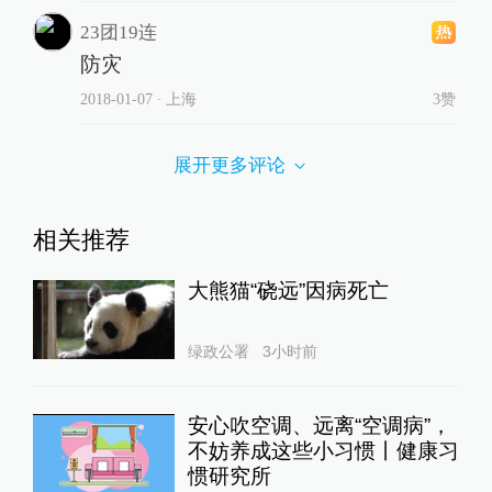
23团19连
防灾
2018-01-07
∙ 上海
3赞
展开更多评论
相关推荐
大熊猫“硗远”因病死亡
绿政公署
3小时前
安心吹空调、远离“空调病”，
不妨养成这些小习惯丨健康习
惯研究所