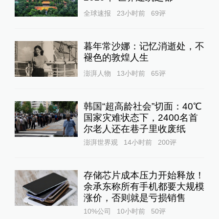
全球速报
23小时前
69
评
暮年常沙娜：记忆消逝处，不
褪色的敦煌人生
澎湃人物
13小时前
65
评
韩国“超高龄社会”切面：40℃
国家灾难状态下，2400名首
尔老人还在巷子里收废纸
澎湃世界观
14小时前
200
评
存储芯片成本压力开始释放！
余承东称所有手机都要大规模
涨价，否则就是亏损销售
10%公司
10小时前
50
评