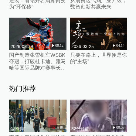
逆袭！看钻井岩屑如何变
从消费迭代到产业升级，
为“环保砖”
数智创新共赢未来
00:12
04:14
2026-03-29
2026-03-25
国产制造张雪机车WSBK
只要在路上，世界便是你
夺冠，打破杜卡迪、雅马
的“主场”
哈等国际品牌对赛事长期
垄断
热门推荐
直播
00:53
1小时前
52分钟前