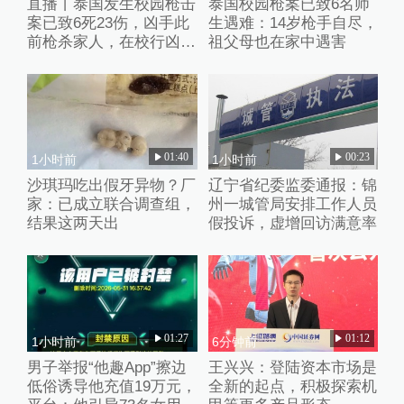
直播丨泰国发生校园枪击
泰国校园枪案已致6名师
案已致6死23伤，凶手此
生遇难：14岁枪手自尽，
前枪杀家人，在校行凶后
祖父母也在家中遇害
已自杀
01:40
00:23
1小时前
1小时前
沙琪玛吃出假牙异物？厂
辽宁省纪委监委通报：锦
家：已成立联合调查组，
州一城管局安排工作人员
结果这两天出
假投诉，虚增回访满意率
01:27
01:12
1小时前
6分钟前
男子举报“他趣App”擦边
王兴兴：登陆资本市场是
低俗诱导他充值19万元，
全新的起点，积极探索机