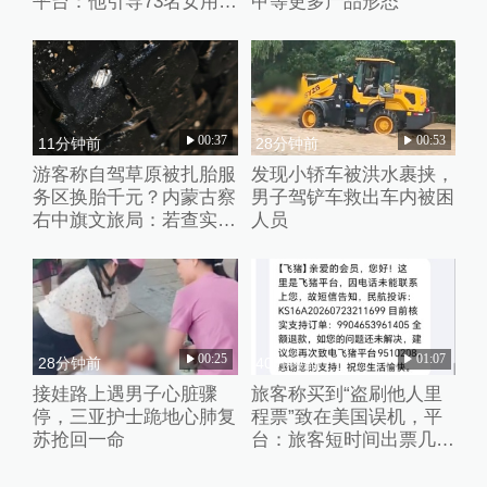
平台：他引导73名女用户
甲等更多产品形态
聊不雅话题
00:37
00:53
11分钟前
28分钟前
游客称自驾草原被扎胎服
发现小轿车被洪水裹挟，
务区换胎千元？内蒙古察
男子驾铲车救出车内被困
右中旗文旅局：若查实人
人员
为抛撒钉子将从重处理
00:25
01:07
28分钟前
40分钟前
接娃路上遇男子心脏骤
旅客称买到“盗刷他人里
停，三亚护士跪地心肺复
程票”致在美国误机，平
苏抢回一命
台：旅客短时间出票几十
张且行程冲突，已清退涉
事供应票商