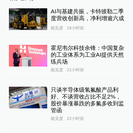
AI与基建共振，卡特彼勒二季
度营收创新高，净利增逾六成
能见度
18小时前
霍尼韦尔科技余锋：中国复杂
的工业体系为工业AI提供天然
练兵场
能见度
21小时前
只谈半导体级氢氟酸产品利
好、不谈营收占比不足2%，
股价暴涨暴跌的多氟多收到监
管函
能见度
22小时前