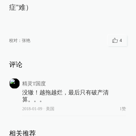
症”难）
校对：
张艳
4
评论
精灵T国度
没辙！越拖越烂，最后只有破产清
算。。。
2018-01-09
∙ 美国
1赞
相关推荐