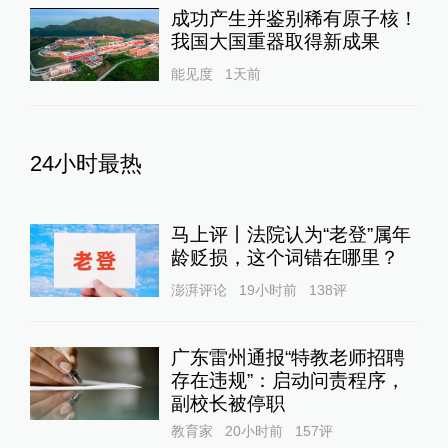
成功产生并鉴别稀有原子核！
我国大国重器取得新成果
能见度
1天前
24小时最热
马上评丨法院认为“老登”属年
龄贬损，这个词错在哪里？
澎湃评论
19小时前
138
评
广东雷州通报“特教老师招聘
存在违规”：启动问责程序，
副校长被停职
教育家
20小时前
157
评