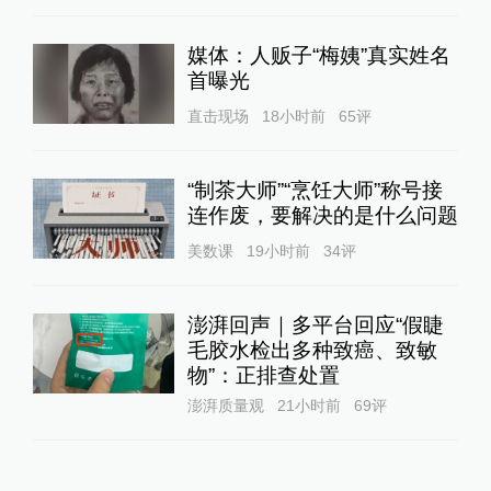
媒体：人贩子“梅姨”真实姓名
首曝光
直击现场
18小时前
65
评
“制茶大师”“烹饪大师”称号接
连作废，要解决的是什么问题
美数课
19小时前
34
评
澎湃回声｜多平台回应“假睫
毛胶水检出多种致癌、致敏
物”：正排查处置
澎湃质量观
21小时前
69
评