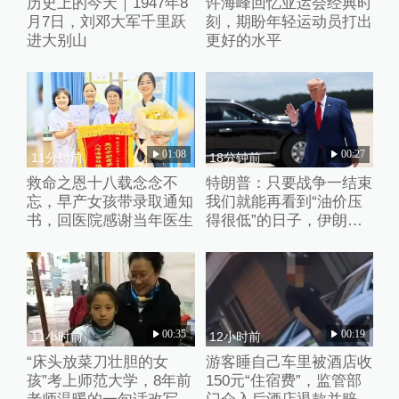
历史上的今天｜1947年8
许海峰回忆亚运会经典时
月7日，刘邓大军千里跃
刻，期盼年轻运动员打出
进大别山
更好的水平
01:08
00:27
11分钟前
18分钟前
救命之恩十八载念念不
特朗普：只要战争一结束
忘，早产女孩带录取通知
我们就能再看到“油价压
书，回医院感谢当年医生
得很低”的日子，伊朗撑
不了多久
00:35
00:19
11小时前
12小时前
“床头放菜刀壮胆的女
游客睡自己车里被酒店收
孩”考上师范大学，8年前
150元“住宿费”，监管部