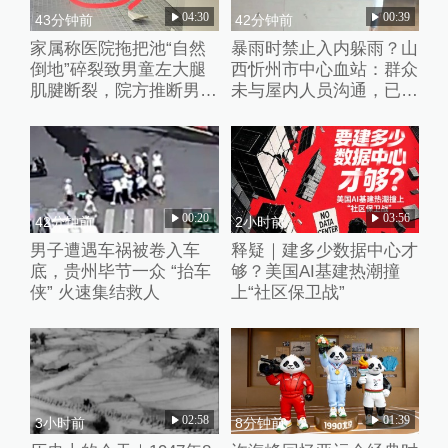
04:30
00:39
43分钟前
42分钟前
家属称医院拖把池“自然
暴雨时禁止入内躲雨？山
倒地”碎裂致男童左大腿
西忻州市中心血站：群众
肌腱断裂，院方推断男童
未与屋内人员沟通，已批
系踩踏池子后重心失衡滑
评教育工作人员
倒
00:20
03:56
42分钟前
2小时前
男子遭遇车祸被卷入车
释疑｜建多少数据中心才
底，贵州毕节一众 “抬车
够？美国AI基建热潮撞
侠” 火速集结救人
上“社区保卫战”
02:58
01:39
3小时前
8分钟前