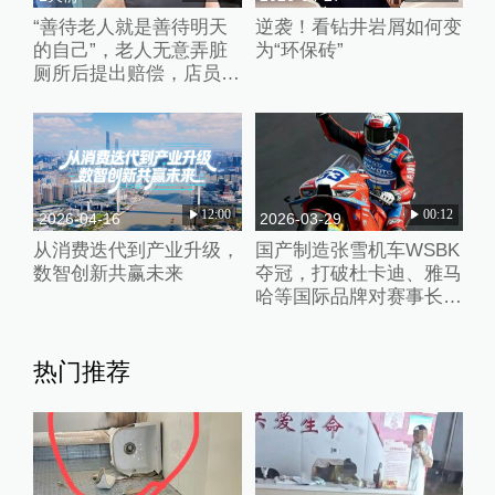
“善待老人就是善待明天
逆袭！看钻井岩屑如何变
的自己”，老人无意弄脏
为“环保砖”
厕所后提出赔偿，店员婉
拒并默默打扫干净
12:00
00:12
2026-04-16
2026-03-29
从消费迭代到产业升级，
国产制造张雪机车WSBK
数智创新共赢未来
夺冠，打破杜卡迪、雅马
哈等国际品牌对赛事长期
垄断
热门推荐