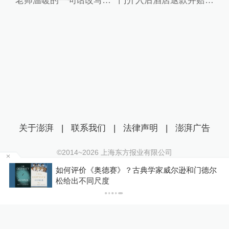
老师温暖的一句话改写了
门介入后酒店退款并赔偿
她的人生
1000元
关于澎湃
|
联系我们
|
法律声明
|
澎湃广告
©2014~
2026
上海东方报业有限公司
沪ICP证：沪B2-20170116 | 沪ICP备14003370号
成
如何评价《奥德赛》？古典学家威尔逊和门德尔
互联网新闻信息服务许可证：31120170006
松给出不同尺度
沪公网安备 31010602000299号