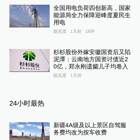
全国用电负荷四创新高，国家
能源局全力保障迎峰度夏民生
用电
能见度
1天前
18
评
杉杉股份外嫁安徽国资后又陷
泥潭：云南地方国资讨债近2
0亿，郑永刚遗孀儿子均卷入
能见度
1天前
24小时最热
新疆4A级及以上景区自驾服
务费均改为按车收费