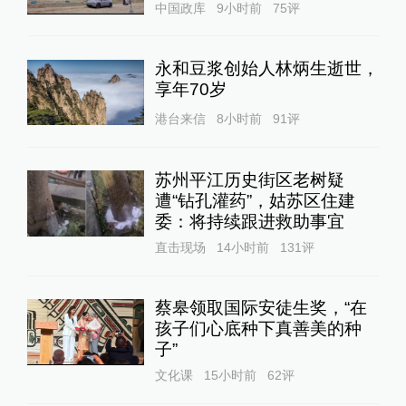
中国政库
9小时前
75
评
永和豆浆创始人林炳生逝世，
享年70岁
港台来信
8小时前
91
评
苏州平江历史街区老树疑
遭“钻孔灌药”，姑苏区住建
委：将持续跟进救助事宜
直击现场
14小时前
131
评
蔡皋领取国际安徒生奖，“在
孩子们心底种下真善美的种
子”
文化课
15小时前
62
评