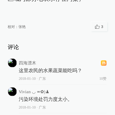
校对：
张艳
3
评论
四海漂木
这里农民的水果蔬菜能吃吗？
2018-01-10
∙ 广东
10赞
Vivian ◡ ≖✿)♟
污染环境处罚力度太小。
2018-01-10
∙ 广东