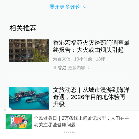
展开更多评论
相关推荐
香港宏福苑火灾跨部门调查最
终报告：大火或由烟头引起
港台来信
13小时前
18
评
更多内容
香港
文旅动态｜从城市漫游到海洋
奇遇，2026年目的地体验再
升级
生活方式
2天前
12
评
在主
你有权知道更多
下载APP
下载澎湃新闻客户端
如此城市·奔流特辑 | 在纽约