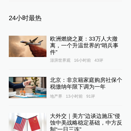
24小时最热
欧洲燃烧之夏：33万人大撤
离，一个升温世界的“哨兵事
件”
澎湃世界观
16小时前
43
评
北京：非京籍家庭购房社保个
税缴纳年限下调为一年
地产界
13小时前
91
评
大外交｜美方“边谈边施压”侵
蚀中美战略稳定基础，中方反
制“一日三连”