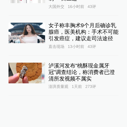
大国外交
16小时前
43
评
女子称丰胸术9个月后确诊乳
腺癌，医美机构：手术不可能
引发癌症，建议走司法途径
直击现场
13小时前
43
评
泸溪河发布“桃酥现金属牙
冠”调查结论，称消费者已澄
清所发视频不属实
澎湃质量观
1天前
273
评