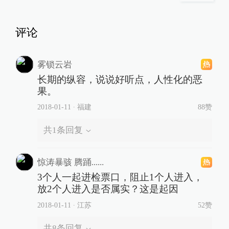
评论
雾锁云岩
长期的纵容，说说好听点，人性化的恶
果。
2018-01-11
∙ 福建
88赞
共
1
条回复
惊涛暴骇 腾踊......
3个人一起进检票口，阻止1个人进入，
放2个人进入是否属实？这是起因
2018-01-11
∙ 江苏
52赞
共
8
条回复