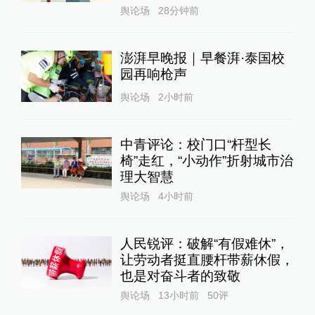
舆论场
28分钟前
澎湃早晚报｜早餐湃·泰国校
园再响枪声
舆论场
2小时前
中青评论：校门口“杆型长
椅”走红，“小动作”折射城市治
理大智慧
舆论场
4小时前
人民锐评：破解“有假难休”，
让劳动者挺直腰杆带薪休假，
也是对奋斗者的致敬
舆论场
13小时前
50
评