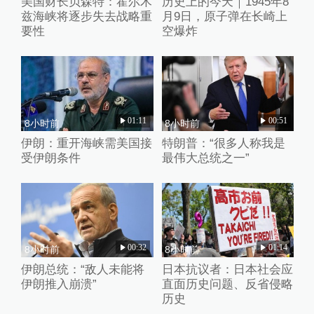
美国财长贝森特：霍尔木
历史上的今天｜1945年8
兹海峡将逐步失去战略重
月9日，原子弹在长崎上
要性
空爆炸
01:11
00:51
8小时前
8小时前
伊朗：重开海峡需美国接
特朗普：“很多人称我是
受伊朗条件
最伟大总统之一”
00:32
01:14
8小时前
8小时前
伊朗总统：“敌人未能将
日本抗议者：日本社会应
伊朗推入崩溃”
直面历史问题、反省侵略
历史