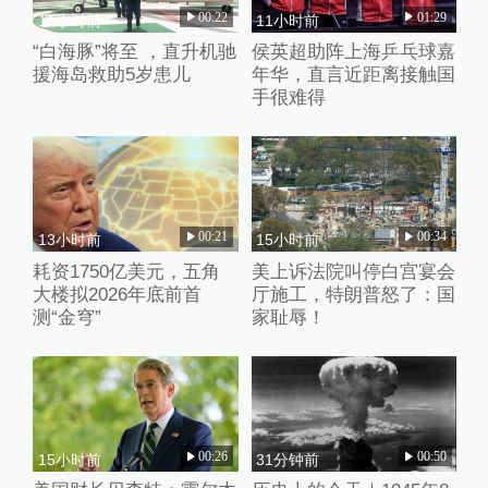
00:22
01:29
11小时前
11小时前
“白海豚”将至 ，直升机驰
侯英超助阵上海乒乓球嘉
援海岛救助5岁患儿
年华，直言近距离接触国
手很难得
00:21
00:34
13小时前
15小时前
耗资1750亿美元，五角
美上诉法院叫停白宫宴会
大楼拟2026年底前首
厅施工，特朗普怒了：国
测“金穹”
家耻辱！
00:26
00:50
15小时前
31分钟前