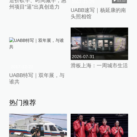
造价砍半、时间减半，惠
03:35
2017-12-29
州项目“逼”出真创造力
UABB速写｜杨延康的南
头照相馆
2026-07-31
滑板上海：一周城市生活
2017-12-22
UABB特写｜双年展，与
谁共
热门推荐