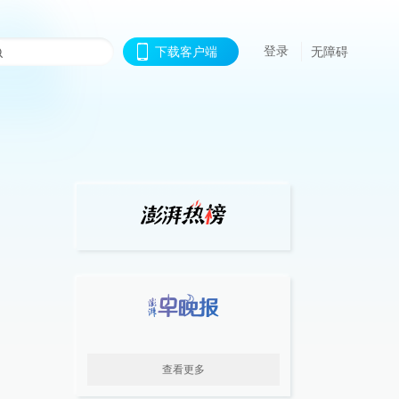
登录
下载客户端
无障碍
查看更多