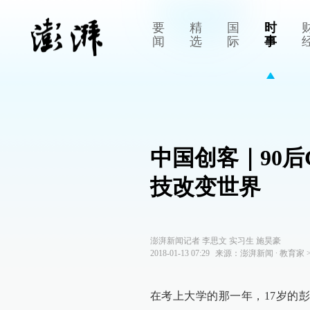
要
精
国
时
闻
选
际
事
中国创客｜90
技改变世界
澎湃新闻记者 李思文 实习生 施昊豪
2018-01-13 07:29
来源：
澎湃新闻
∙
教育家
在考上大学的那一年，17岁的