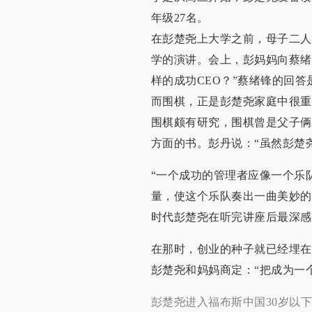
年级27名。
在彭楚尧上大学之前，母子二人
学的演讲。会上，彭妈妈向蔡绪
样的成功CEO？”蔡绪锋的回答
而围棋，正是彭楚尧家庭中很重
围棋颇有研究，围棋曾是父子俩
方面的书。彭丹说：“虽然彭楚
“一个成功的管理者应像一个乐
量，使这个乐队奏出一曲美妙的
时代彭楚尧在听完讲座后最深感
在那时，创业的种子就已经埋在
彭楚尧和妈妈商定：“把成为一
彭楚尧进入福布斯中国30岁以