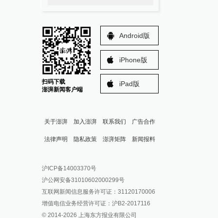
Android版
iPhone版
扫码下载
iPad版
澎湃新闻客户端
关于澎湃
加入澎湃
联系我们
广告合作
法律声明
隐私政策
澎湃矩阵
新闻报料
报料热线: 021-962866
澎湃新闻微博
沪ICP备14003370号
报料邮箱: news@thepaper.cn
澎湃新闻公众号
沪公网安备31010602000299号
澎湃新闻抖音号
互联网新闻信息服务许可证：31120170006
派生万物开放平台
增值电信业务经营许可证：沪B2-2017116
© 2014-
2026
上海东方报业有限公司
IP SHANGHAI