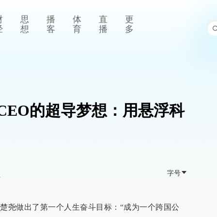
财
思
播
体
直
更
经
想
客
育
播
多
后CEO的超导梦想：用悬浮科
字号
>
彭楚尧做出了第一个人生奋斗目标：“成为一个跨国公