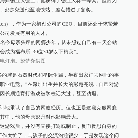
海归创业大会上，他获得了创业大赛一等奖。但因为
伴，彭楚尧送他至地铁站，差点错过了颁奖。
per.cn），作为一家初创公司的CEO，目前还处于求贤若
公司发展有用的人才。
是一名令母亲头疼的网瘾少年，从未想过自己有一天会站
成为福布斯“30位30岁以下精英”。
电灯泡。彭楚尧供图
多的就是石器时代和星际争霸，半夜出家门去网吧的事
职业电竞。”在深圳出生并长大的彭楚尧说，自己对游
因长期通宵打游戏被学校记大过，甚至劝退。
讳地承认了自己的网瘾经历。但也正是这段克服网瘾
其中，他的母亲彭丹对他影响最大。
迷游戏后，并没有直接打骂或制止，反而反思自身的
工作太忙了，与孩子的交流沟通很少，于是发现这个问