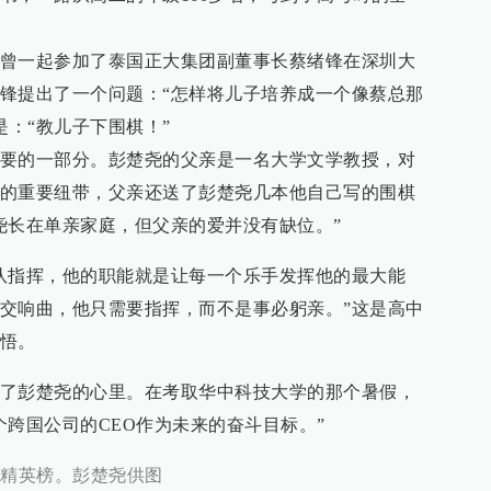
曾一起参加了泰国正大集团副董事长蔡绪锋在深圳大
锋提出了一个问题：“怎样将儿子培养成一个像蔡总那
是：“教儿子下围棋！”
要的一部分。彭楚尧的父亲是一名大学文学教授，对
的重要纽带，父亲还送了彭楚尧几本他自己写的围棋
尧长在单亲家庭，但父亲的爱并没有缺位。”
队指挥，他的职能就是让每一个乐手发挥他的最大能
交响曲，他只需要指挥，而不是事必躬亲。”这是高中
悟。
了彭楚尧的心里。在考取华中科技大学的那个暑假，
个跨国公司的CEO作为未来的奋斗目标。”
下精英榜。彭楚尧供图