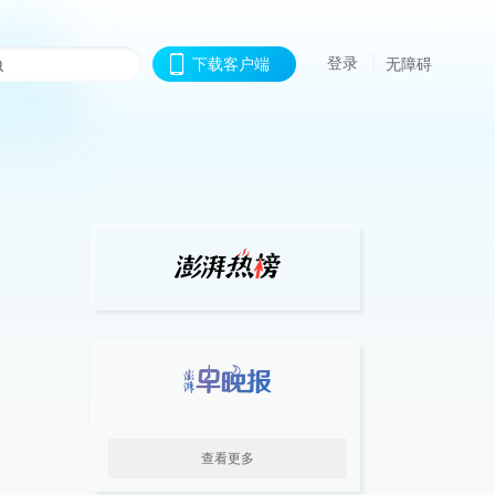
登录
下载客户端
无障碍
查看更多