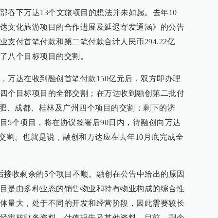
部吞下万达13个文旅项目的想法并未如愿。去年10
达文化旅游项目的合作进展及延迟寄发通涵》的公告
支付首笔付款和第二笔付款合计人民币294.22亿
了八个目标项目的交割。
，万达在收到融创首笔付款150亿元后，双方即办理
四个目标项目的全部交割；在万达收到融创第二批付
理合肥、成都、桂林及广州四个项目的交割；剩下的济
目5个项目，将在协议签署后90日内，待融创向万达
办理交割。也就是说，融创和万达应在去年10月底完成全
后接收剩余的5个项目不顺。融创在公告中给出的原因
目是由多种业态的销售物业和持有物业构成的综合性
体量大，处于不同的开发和经营阶段，因此需要较长
经审核财务资料、估值报告及其他资料。目前，剩余