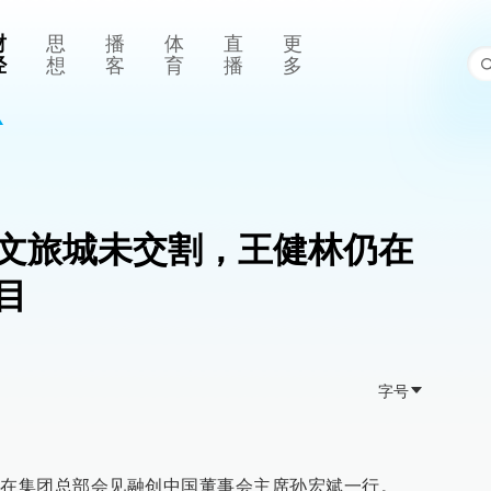
财
思
播
体
直
更
经
想
客
育
播
多
文旅城未交割，王健林仍在
目
字号
在集团总部会见融创中国董事会主席孙宏斌一行。