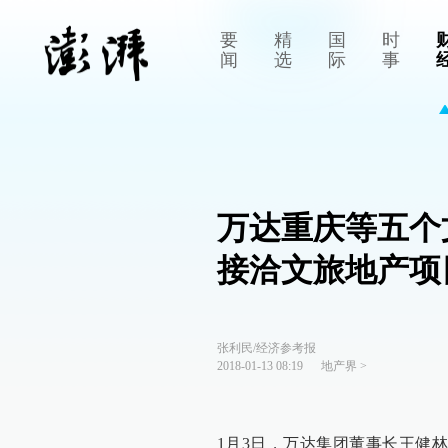
要
精
国
时
闻
选
际
事
万达重庆等五个
接洽文旅地产项
张利民/经济参考报
2018-01-13 08:19
地产界
>
1月3日，
万达集团董事长王健林