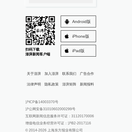
Android版
iPhone版
扫码下载
iPad版
澎湃新闻客户端
关于澎湃
加入澎湃
联系我们
广告合作
法律声明
隐私政策
澎湃矩阵
新闻报料
报料热线: 021-962866
澎湃新闻微博
沪ICP备14003370号
报料邮箱: news@thepaper.cn
澎湃新闻公众号
沪公网安备31010602000299号
澎湃新闻抖音号
互联网新闻信息服务许可证：31120170006
派生万物开放平台
增值电信业务经营许可证：沪B2-2017116
© 2014-
2026
上海东方报业有限公司
IP SHANGHAI