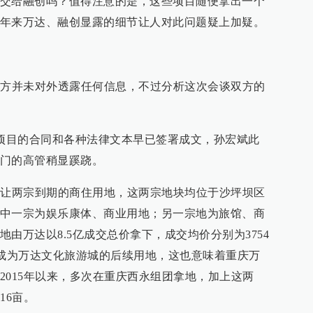
交给融创吗？值得注意的是，这些项目随便拿出一个
年来万达、融创显露的细节让人对此问题疑上加疑。
双方并未对外透露任何信息，不过分析这次会谈双方的
旅项目的合同和各种法律文本早已签署成文，孙宏斌此
门的高管稍显蹊跷。
出让两宗到期的商住用地，这两宗地块均位于沙坪坝区
中一宗为娱乐康体、商业用地；另一宗地为旅馆、商
由万达以8.5亿成交总价拿下，成交均价分别为3754
，将成为万达文化旅游城的后续用地，这也意味着重庆万
2015年以来，多次在重庆西永组团拿地，加上这两
16亩。