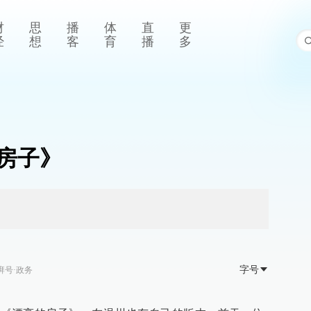
财
思
播
体
直
更
经
想
客
育
播
多
房子》
字号
湃号·政务