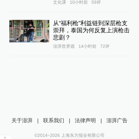
文化课
10小时前
59
评
从“福利枪”利益链到深层枪支
崇拜，泰国为何反复上演枪击
悲剧？
澎湃世界观
14小时前
72
评
关于澎湃
|
联系我们
|
法律声明
|
澎湃广告
©2014~
2026
上海东方报业有限公司