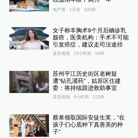
地产界
1天前
103
评
女子称丰胸术9个月后确诊乳
腺癌，医美机构：手术不可能
引发癌症，建议走司法途径
直击现场
23小时前
59
评
苏州平江历史街区老树疑
遭“钻孔灌药”，姑苏区住建
委：将持续跟进救助事宜
直击现场
9小时前
122
评
蔡皋领取国际安徒生奖，“在
孩子们心底种下真善美的种
子”