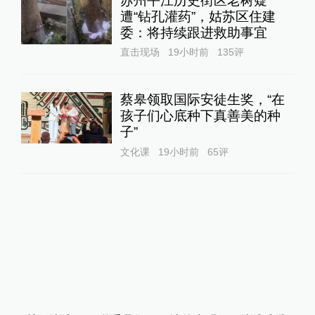
苏州平江历史街区老树疑
遭“钻孔灌药”，姑苏区住建
委：将持续跟进救助事宜
直击现场
19小时前
135
评
蔡皋领取国际安徒生奖，“在
孩子们心底种下真善美的种
子”
文化课
19小时前
65
评