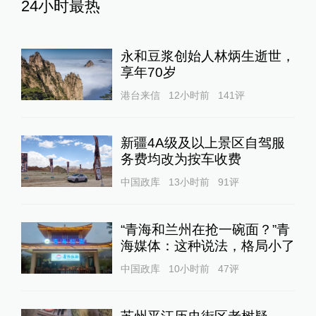
24小时最热
永和豆浆创始人林炳生逝世，
享年70岁
港台来信
12小时前
141
评
新疆4A级及以上景区自驾服
务费均改为按车收费
中国政库
13小时前
91
评
“青海和兰州在抢一碗面？”青
海媒体：这种说法，格局小了
中国政库
10小时前
47
评