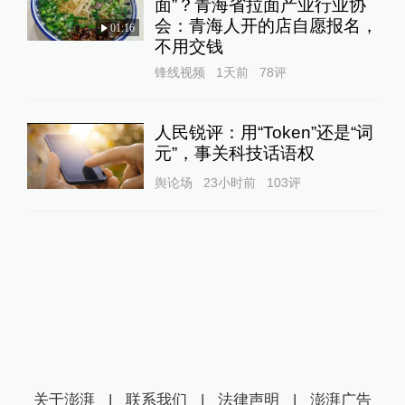
面”？青海省拉面产业行业协
会：青海人开的店自愿报名，
01:16
不用交钱
锋线视频
1天前
78
评
人民锐评：用“Token”还是“词
元”，事关科技话语权
舆论场
23小时前
103
评
关于澎湃
|
联系我们
|
法律声明
|
澎湃广告