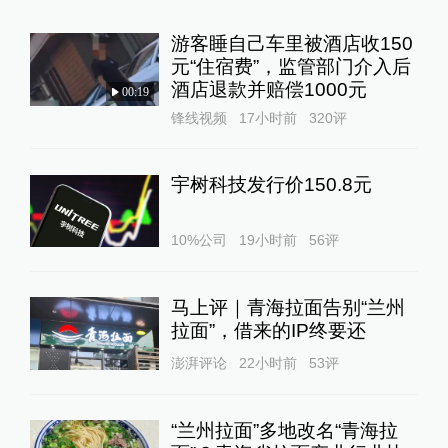
游客睡自己车里被酒店收150
元“住宿费”，监管部门介入后
酒店退款并赔偿1000元
00:19
锋线视频
17小时前
320
评
宇树科技发行价150.8元
10%公司
19小时前
56
评
马上评｜青海拉面告别“兰州
拉面”，借来的IP终要还
澎湃评论
22小时前
53
评
“兰州拉面”多地改名“青海拉