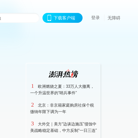
登录
下载客户端
无障碍
1
欧洲燃烧之夏：33万人大撤离，
一个升温世界的“哨兵事件”
2
北京：非京籍家庭购房社保个税
缴纳年限下调为一年
3
大外交｜美方“边谈边施压”侵蚀中
美战略稳定基础，中方反制“一日三连”