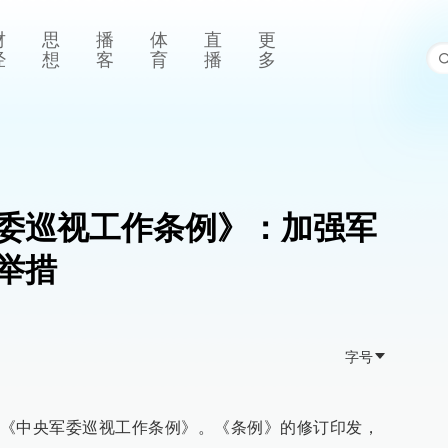
财
思
播
体
直
更
经
想
客
育
播
多
委巡视工作条例》：加强军
举措
字号
《中央军委巡视工作条例》。《条例》的修订印发，