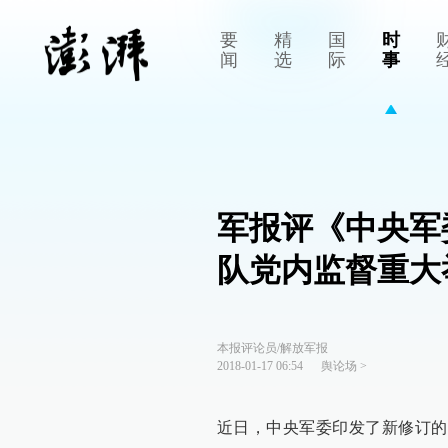
要
精
国
时
闻
选
际
事
军报评《中央军
队党内监督重大
本报评论员/解放军报
2018-01-17 06:54
舆论场
>
近日，中央军委印发了新修订的