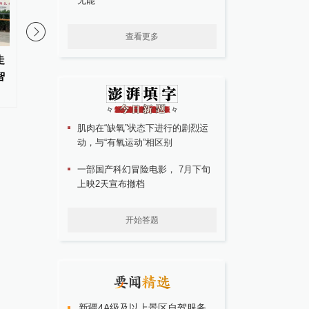
无能
查看更多
走
人民锐评：破解“有假难休”，让
新华时评：在迎难而上
智
劳动者挺直腰杆带薪休假，也是
阔天地
对奋斗者的致敬
肌肉在“缺氧”状态下进行的剧烈运
动，与“有氧运动”相区别
一部国产科幻冒险电影， 7月下旬
上映2天宣布撤档
开始答题
新疆4A级及以上景区自驾服务