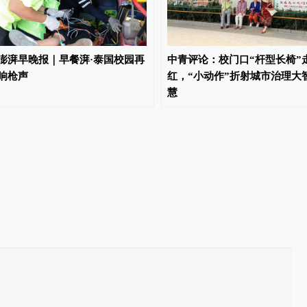
澎湃早晚报｜早餐湃·泰国校园再
中青评论：校门口“杆型长椅”
响枪声
红，“小动作”折射城市治理大
慧