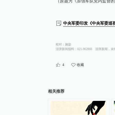
（原题为《加强军队党内监督的
中央军委印发《中央军委巡视
校对：
施鋆
澎湃新闻报料：021-962866
澎湃新闻，未
4
收藏
相关推荐