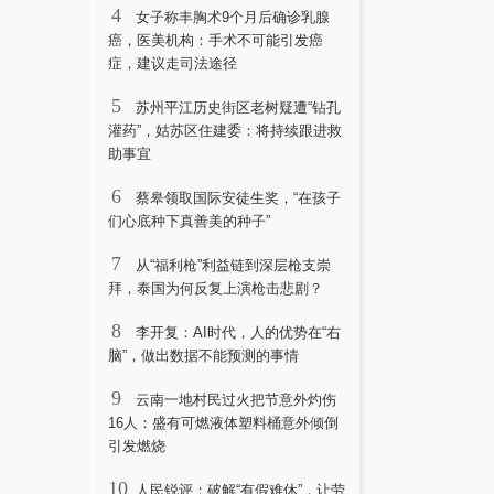
4
女子称丰胸术9个月后确诊乳腺
癌，医美机构：手术不可能引发癌
症，建议走司法途径
5
苏州平江历史街区老树疑遭“钻孔
灌药”，姑苏区住建委：将持续跟进救
助事宜
6
蔡皋领取国际安徒生奖，“在孩子
们心底种下真善美的种子”
7
从“福利枪”利益链到深层枪支崇
拜，泰国为何反复上演枪击悲剧？
8
李开复：AI时代，人的优势在“右
脑”，做出数据不能预测的事情
9
云南一地村民过火把节意外灼伤
16人：盛有可燃液体塑料桶意外倾倒
引发燃烧
10
人民锐评：破解“有假难休”，让劳