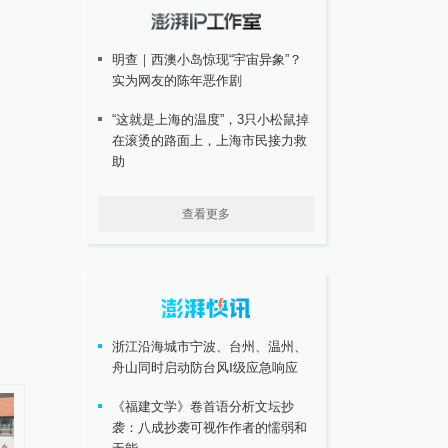
明查｜西澳小岛惊现“宇宙异象”？
实为网友的陈年恶作剧
“这就是上海的温度”，3只小松鼠掉
在滚烫的路面上，上海市民接力救
助
查看更多
浙江沿海城市宁波、台州、温州、
舟山同时启动防台风Ⅰ级应急响应
《福建文学》卷首语分析文坛抄
袭：八成抄袭可视作作者的懦弱和