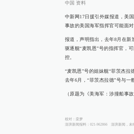
中国 资料
中新网17日援引外媒报道，美
事故的美国海军指挥官可能面对
报道，声明指出，去年8月在新
驱逐舰“麦凯恩”号的指挥官，
控。
“麦凯恩”号的姐妹舰“菲茨杰拉
去年6月，“菲茨杰拉德”号与
（原题为《美海军：涉撞船事故
校对：
栾梦
澎湃新闻报料：021-962866
澎湃新闻，未