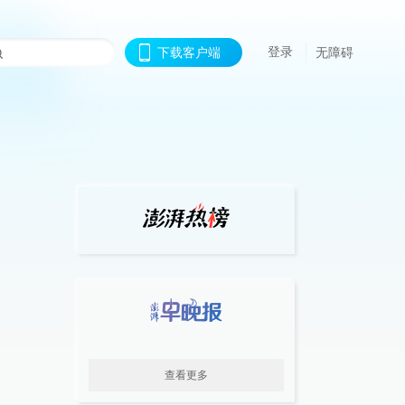
登录
下载客户端
无障碍
查看更多