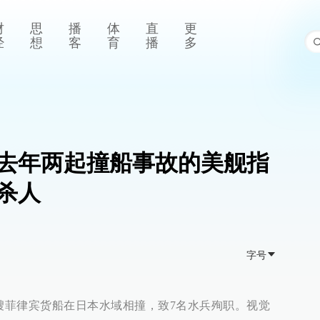
财
思
播
体
直
更
经
想
客
育
播
多
去年两起撞船事故的美舰指
杀人
字号
一艘菲律宾货船在日本水域相撞，致7名水兵殉职。视觉