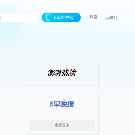
登录
下载客户端
无障碍
查看更多