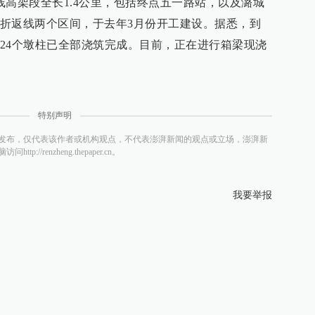
线高架段全长1.4公里，包括终点五一路站，以及潞城
折返线两个区间，于去年3月份开工建设。据悉，到
24个墩柱已全部浇筑完成。目前，正在进行箱梁现浇
特别声明
发布，仅代表该作者或机构观点，不代表澎湃新闻的观点或立场，澎湃新
/renzheng.thepaper.cn。
我要举报