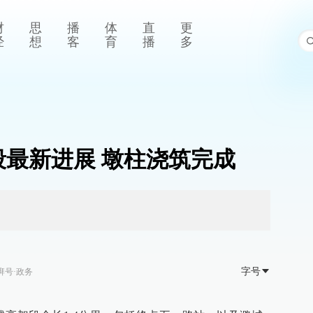
财
思
播
体
直
更
经
想
客
育
播
多
段最新进展 墩柱浇筑完成
字号
湃号·政务