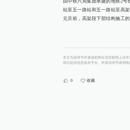
由中铁六局集团承建的地铁2号
站至五一路站和五一路站至高架
元旦前，高架段下部结构施工的
本文为澎湃号作者或机构在澎湃新闻上传并
闻仅提供信息发布平台。申请澎湃号请用电脑访问http:/
0
收藏