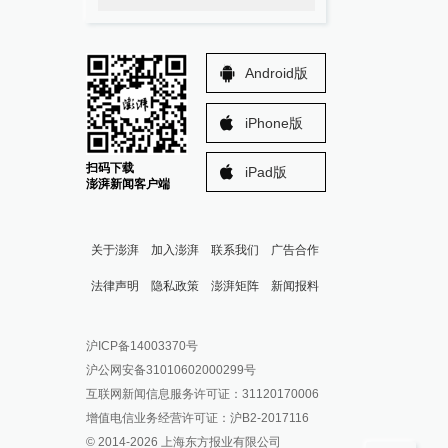
Android版
iPhone版
扫码下载
iPad版
澎湃新闻客户端
关于澎湃
加入澎湃
联系我们
广告合作
法律声明
隐私政策
澎湃矩阵
新闻报料
报料热线: 021-962866
澎湃新闻微博
沪ICP备14003370号
报料邮箱: news@thepaper.cn
澎湃新闻公众号
沪公网安备31010602000299号
澎湃新闻抖音号
互联网新闻信息服务许可证：31120170006
派生万物开放平台
增值电信业务经营许可证：沪B2-2017116
© 2014-
2026
上海东方报业有限公司
IP SHANGHAI