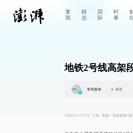
要
精
国
时
闻
选
际
事
地铁2号线高架
常州发布
关注
2018-01-17 13:31
江苏
来源：
澎湃新闻·澎