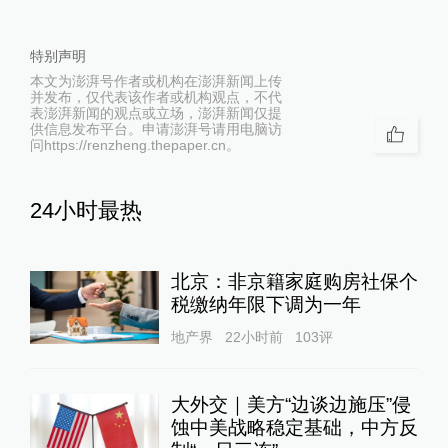
特别声明
本文为澎湃号作者或机构在澎湃新闻上传
并发布，仅代表该作者或机构观点，不代
表澎湃新闻的观点或立场，澎湃新闻仅提
供信息发布平台。申请澎湃号请用电脑访
问https://renzheng.thepaper.cn。
24小时最热
北京：非京籍家庭购房社保个
税缴纳年限下调为一年
地产界
22小时前
103
评
大外交｜美方“边谈边施压”侵
蚀中美战略稳定基础，中方反