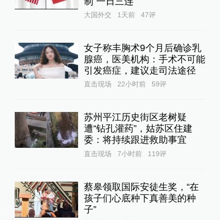
制“一日三连”
大国外交
1天前
47
评
女子称丰胸术9个月后确诊乳
腺癌，医美机构：手术不可能
引发癌症，建议走司法途径
直击现场
22小时前
59
评
苏州平江历史街区老树疑
遭“钻孔灌药”，姑苏区住建
委：将持续跟进救助事宜
直击现场
7小时前
119
评
蔡皋领取国际安徒生奖，“在
孩子们心底种下真善美的种
子”