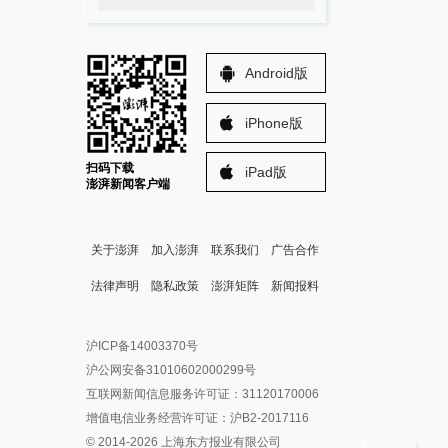
Android版
iPhone版
扫码下载
iPad版
澎湃新闻客户端
关于澎湃
加入澎湃
联系我们
广告合作
法律声明
隐私政策
澎湃矩阵
新闻报料
报料热线: 021-962866
澎湃新闻微博
沪ICP备14003370号
报料邮箱: news@thepaper.cn
澎湃新闻公众号
沪公网安备31010602000299号
澎湃新闻抖音号
互联网新闻信息服务许可证：31120170006
派生万物开放平台
增值电信业务经营许可证：沪B2-2017116
© 2014-
2026
上海东方报业有限公司
IP SHANGHAI