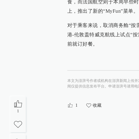
食，而法国航空则于本周早些时
上，推出了新的“MyFun”菜单。
对于乘客来说，取消商务舱“按
港-伦敦盖特威克航线上试点“
前就订好餐。
本文为澎湃号作者或机构在澎湃新闻上传并
闻仅提供信息发布平台。申请澎湃号请用电脑访问http:/
1
收藏
1