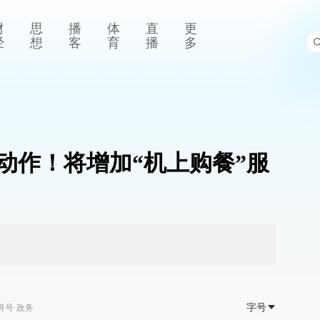
财
思
播
体
直
更
经
想
客
育
播
多
动作！将增加“机上购餐”服
字号
湃号·政务