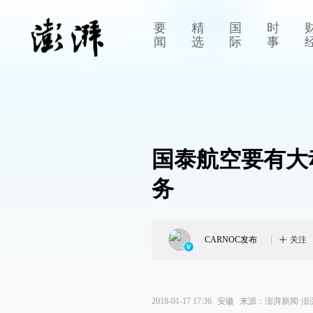
要
精
国
时
闻
选
际
事
国泰航空要有大
务
CARNOC发布
关注
2018-01-17 17:36
安徽
来源：
澎湃新闻·澎