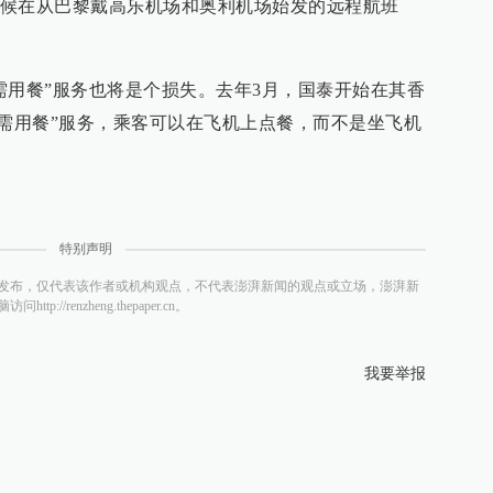
候在从巴黎戴高乐机场和奥利机场始发的远程航班
需用餐”服务也将是个损失。去年3月，国泰开始在其香
按需用餐”服务，乘客可以在飞机上点餐，而不是坐飞机
特别声明
发布，仅代表该作者或机构观点，不代表澎湃新闻的观点或立场，澎湃新
/renzheng.thepaper.cn。
我要举报