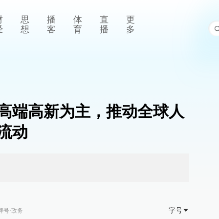
财
思
播
体
直
更
经
想
客
育
播
多
高端高新为主，推动全球人
流动
字号
湃号·政务