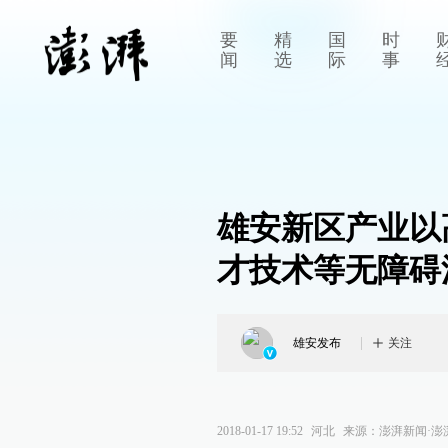
要
精
国
时
闻
选
际
事
雄安新区产业以
才技术等无障碍
雄安发布
关注
2018-01-17 19:52
河北
来源：
澎湃新闻·澎