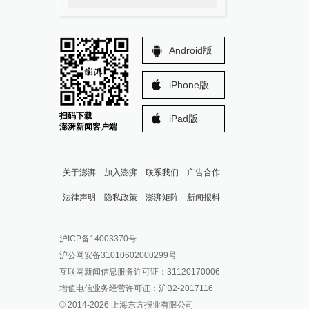
Android版
iPhone版
扫码下载
iPad版
澎湃新闻客户端
关于澎湃
加入澎湃
联系我们
广告合作
法律声明
隐私政策
澎湃矩阵
新闻报料
报料热线: 021-962866
澎湃新闻微博
沪ICP备14003370号
报料邮箱: news@thepaper.cn
澎湃新闻公众号
沪公网安备31010602000299号
澎湃新闻抖音号
互联网新闻信息服务许可证：31120170006
派生万物开放平台
增值电信业务经营许可证：沪B2-2017116
© 2014-
2026
上海东方报业有限公司
IP SHANGHAI