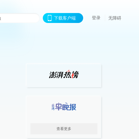
登录
下载客户端
无障碍
查看更多