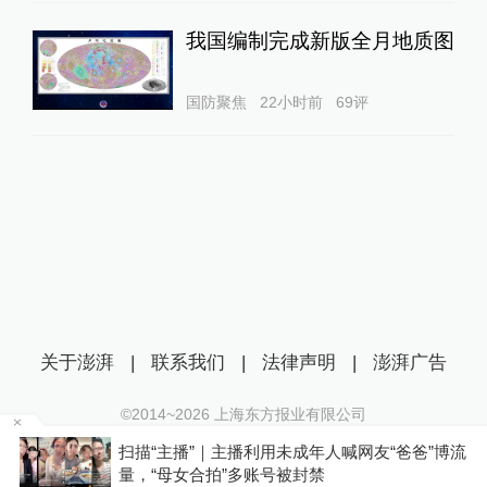
我国编制完成新版全月地质图
国防聚焦
22小时前
69
评
关于澎湃
|
联系我们
|
法律声明
|
澎湃广告
©2014~
2026
上海东方报业有限公司
沪ICP证：沪B2-20170116 | 沪ICP备14003370号
扫描“主播”｜主播利用未成年人喊网友“爸爸”博流
互联网新闻信息服务许可证：31120170006
P
量，“母女合拍”多账号被封禁