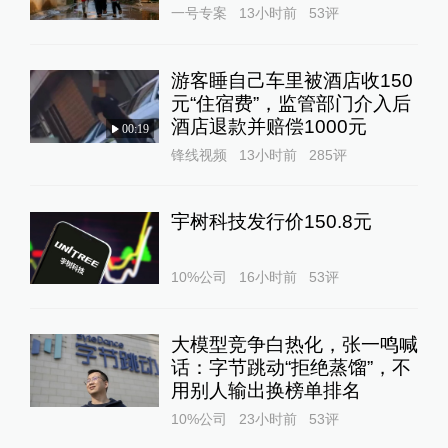
一号专案
13小时前
53
评
游客睡自己车里被酒店收150
元“住宿费”，监管部门介入后
酒店退款并赔偿1000元
00:19
锋线视频
13小时前
285
评
宇树科技发行价150.8元
10%公司
16小时前
53
评
大模型竞争白热化，张一鸣喊
话：字节跳动“拒绝蒸馏”，不
用别人输出换榜单排名
10%公司
23小时前
53
评